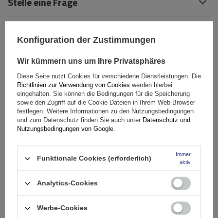
Stelle eine Frage
(0)
Bewertungen
Konfiguration der Zustimmungen
Wir kümmern uns um Ihre Privatsphäres
Ihre Bewertung schreiben
Diese Seite nutzt Cookies für verschiedene Dienstleistungen. Die
Richtlinien zur Verwendung von Cookies
werden hierbei
Ihre Note:
eingehalten. Sie können die Bedingungen für die Speicherung
5/5
sowie den Zugriff auf die Cookie-Dateien in Ihrem Web-Browser
festlegen. Weitere Informationen zu den Nutzungsbedingungen
und zum Datenschutz finden Sie auch unter
Datenschutz und
Nutzungsbedingungen von Google
.
Inhalt Ihrer Bewertung
Immer
Funktionale Cookies (erforderlich)
aktiv
Analytics-Cookies
Ihr Produktfoto hinzufügen:
Werbe-Cookies