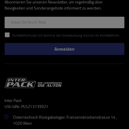
Abonnieren Sie unseren Newsletter, um regelmäßig über
Neuigkeiten und Sonderangebote informiert zu werden.
Geben Sie Ihre E-Mail
Kontaktformular Ich stimme der Verarbeitung meiner im Kontaktformular enthaltenen personenbezogenen Daten gemäß der Verordnung (EU) des Europäischen Parlaments und des Rates zu.
Anmelden
Inter Pack
USt-IdNr: PL5213739921
Österreichisch Rückgabelager: Franzensbrückenstrasse 14 ,
1020 Wien