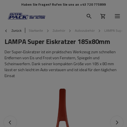
Haben Sie Fragen? Rufen Sie uns an
+43 720 775899
Zurück
Startseite
Zubehör
Autozubehör
LAMPA Super 
LAMPA Super Eiskratzer 185x80mm
Der Super-Eiskratzer ist ein praktisches Werkzeug zum schnellen
Entfernen von Eis und Frost von Fenstern, Spiegeln und
Scheinwerfern. Dank seiner kompakten Größe von 185 x 80 mm
lässt er sich leicht im Auto verstauen und ist ideal für den täglichen
Einsat