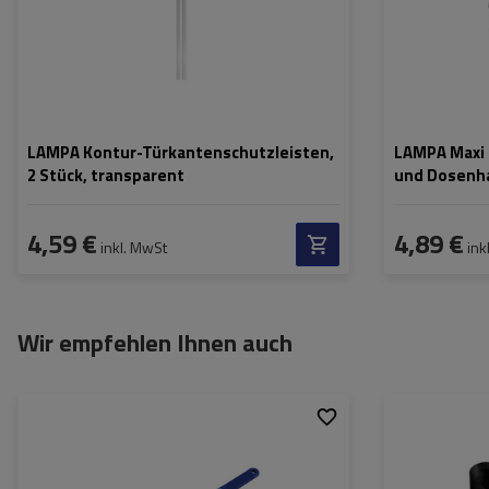
LAMPA Kontur-Türkantenschutzleisten,
LAMPA Maxi 
2 Stück, transparent
und Dosenha
4,59 €
4,89 €
inkl. MwSt
ink
Wir empfehlen Ihnen auch
Länge:
370 mm
Breite:
80 mm