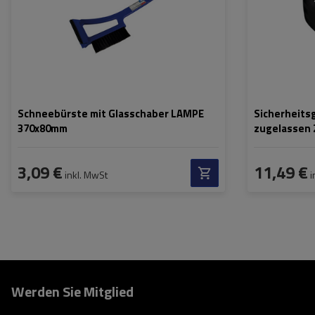
Schneebürste mit Glasschaber LAMPE
Sicherheits
370x80mm
zugelassen 
3,09 €
11,49 €
inkl. MwSt
i
Werden Sie Mitglied