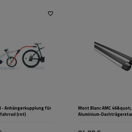
rot
zlast:
45 kg
el - Anhängerkupplung für
Mont Blanc AMC 46&quot;
fahrrad (rot)
Aluminium-Dachträgersta
cm)