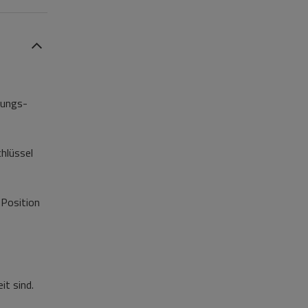
tungs-
chlüssel
 Position
t sind.