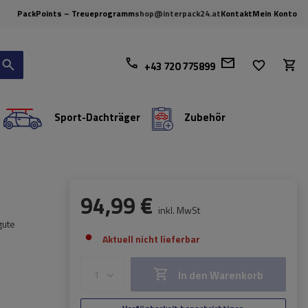
PackPoints – Treueprogramm
shop@interpack24.at
Kontakt
Mein Konto
+43 720 775899
Sport-Dachträger
Zubehör
94,99 €
inkl. MwSt
gute
Aktuell nicht lieferbar
In den Warenkorb