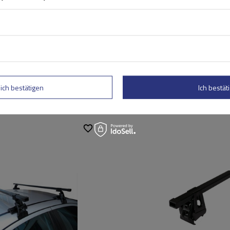
rtung abschicken
lich bestätigen
Ich bestäti