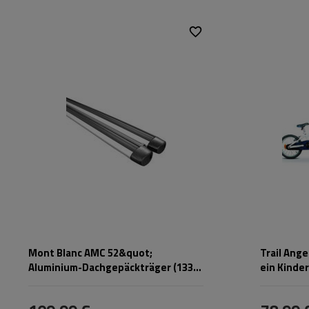
Farbe:
Maximale Nut
Mont Blanc AMC 52&quot;
Trail Ang
Aluminium-Dachgepäckträger (133
ein Kinder
cm)