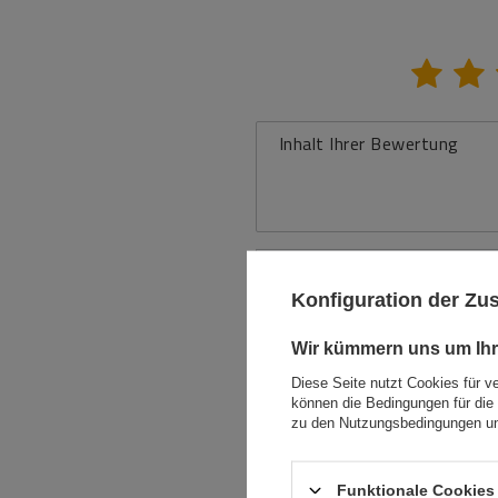
Inhalt Ihrer Bewertung
Ihr Produktfoto
Konfiguration der Z
hinzufügen:
Wir kümmern uns um Ihr
Ihr Vorname
Diese Seite nutzt Cookies für v
können die Bedingungen für die 
zu den Nutzungsbedingungen un
Ihre E-Mail-Adresse
Funktionale Cookies 