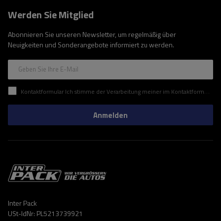
Werden Sie Mitglied
Abonnieren Sie unseren Newsletter, um regelmäßig über
Neuigkeiten und Sonderangebote informiert zu werden.
Geben Sie Ihre E-Mail
Kontaktformular Ich stimme der Verarbeitung meiner im Kontaktformular enthaltenen personenbezogenen Daten gemäß der Verordnung (EU) des Europäischen Parlaments und des Rates zu.
Anmelden
Inter Pack
USt-IdNr: PL5213739921