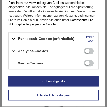
Richtlinien zur Verwendung von Cookies
werden hierbei
eingehalten. Sie können die Bedingungen für die Speicherung
sowie den Zugriff auf die Cookie-Dateien in Ihrem Web-Browser
festlegen. Weitere Informationen zu den Nutzungsbedingungen
und zum Datenschutz finden Sie auch unter
Datenschutz und
Ihr Vorname
Nutzungsbedingungen von Google
.
Ihre E-Mail-Adresse
Immer
Funktionale Cookies (erforderlich)
aktiv
Bewertung abschicken
Analytics-Cookies
Werbe-Cookies
Ähnliche Produkte
Ich bestätige alle
Erforderlich bestätigen