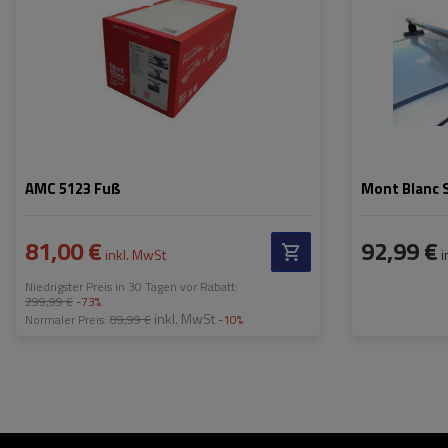
AMC 5123 Fuß
Mont Blanc 
81,00 €
92,99 €
inkl. MwSt
i
Niedrigster Preis in 30 Tagen vor Rabatt:
299,99 €
-73%
inkl. MwSt
Normaler Preis:
89,99 €
-10%