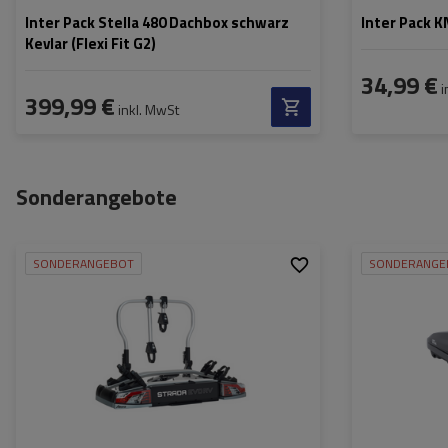
Inter Pack Stella 480 Dachbox schwarz
Inter Pack 
Kevlar (Flexi Fit G2)
34,99 €
i
399,99 €
inkl. MwSt
Sonderangebote
SONDERANGEBOT
SONDERANGE
Fassungsvermögen:
2
Fassungsvermög
Fahrräder:
Länge:
Maximales
30 kg
max. Zuladung:
Fahrradgewicht:
Öffnung:
Zuladung des
60 kg
Fahrradträgers:
Farbe:
Max. Radabstand:
1150 mm
Abstand zwischen den
190 mm
Fahrrädern: