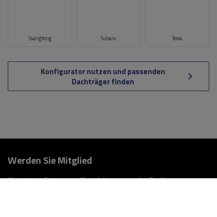
SsangYong
Subaru
Tesla
Konfigurator nutzen und passenden
Dachträger finden
Werden Sie Mitglied
Abonnieren Sie unseren Newsletter, um regelmäßig über
Neuigkeiten und Sonderangebote informiert zu werden.
Geben Sie Ihre E-Mail