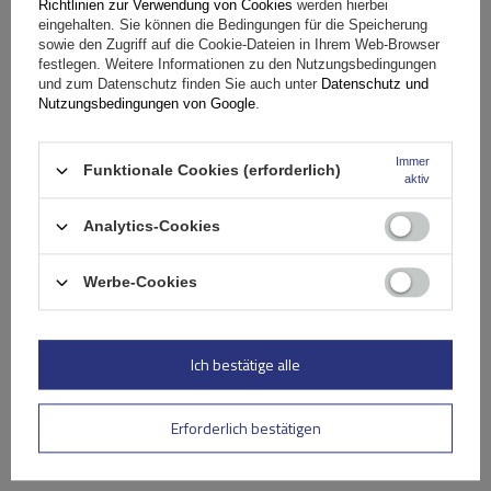
Richtlinien zur Verwendung von Cookies
werden hierbei
eingehalten. Sie können die Bedingungen für die Speicherung
sowie den Zugriff auf die Cookie-Dateien in Ihrem Web-Browser
Nutzen Sie die
festlegen. Weitere Informationen zu den Nutzungsbedingungen
und zum Datenschutz finden Sie auch unter
Datenschutz und
Nutzungsbedingungen von Google
.
kostenlose Lieferung!
Immer
Funktionale Cookies (erforderlich)
Kaufen Sie bei Inter Pack ein und profitieren Sie von
aktiv
einer kostenlosen Lieferung zu Ihnen nach Hause bei
Analytics-Cookies
einem Bestellwert ab 299 EUR.
Werbe-Cookies
Schneller Versand
Fast 40 Jahre Erfahrung in der Herstellung und im Verkauf
von Dachgepäckträgern
Breites Angebot an Dachgepäckträgern, Dachboxen und
Zubehör
Ich bestätige alle
Angebot ansehen
Erforderlich bestätigen