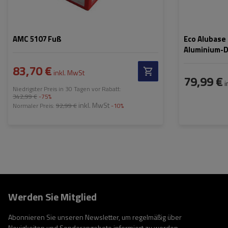
AMC 5107 Fuß
Eco Alubase 
Aluminium-D
Schlössern
83,70 €
inkl. MwSt
79,99 €
i
Niedrigster Preis in 30 Tagen vor Rabatt:
342,99 €
-75%
inkl. MwSt
Normaler Preis:
92,99 €
-10%
Werden Sie Mitglied
Abonnieren Sie unseren Newsletter, um regelmäßig über
Neuigkeiten und Sonderangebote informiert zu werden.