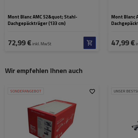
Mont Blanc AMC 52&quot; Stahl-
Mont Blanc 
Dachgepäckträger (133 cm)
Dachgepäckt
72,99 €
47,99 €
inkl. MwSt
i
Wir empfehlen Ihnen auch
SONDERANGEBOT
UNSER BESTS