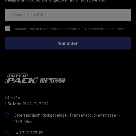
Geben Sie Ihre E-Mail
Kontaktformular Ich stimme der Verarbeitung meiner im Kontaktformular enthaltenen personenbezogenen Daten gemäß der Verordnung (EU) des Europäischen Parlaments und des Rates zu.
Anmelden
Inter Pack
USt-IdNr: PL5213739921
Österreichisch Rückgabelager: Franzensbrückenstrasse 14 ,
1020 Wien
+43 720 775899