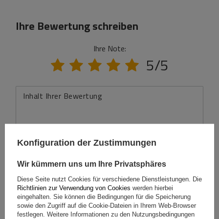
Ihre Bewertung schreiben
Ihre Note:
5/5
Inhalt Ihrer Bewertung
Konfiguration der Zustimmungen
Ihr Produktfoto hinzufügen:
Wir kümmern uns um Ihre Privatsphäres
Diese Seite nutzt Cookies für verschiedene Dienstleistungen. Die
Richtlinien zur Verwendung von Cookies
werden hierbei
eingehalten. Sie können die Bedingungen für die Speicherung
sowie den Zugriff auf die Cookie-Dateien in Ihrem Web-Browser
Ihr Vorname
festlegen. Weitere Informationen zu den Nutzungsbedingungen