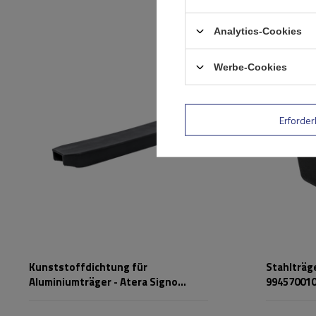
Analytics-Cookies
Werbe-Cookies
Erforder
Kunststoffdichtung für
Stahlträg
Aluminiumträger - Atera Signo
99457001
RT/RTD (unten) 9918700798