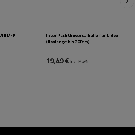
R/RR/FP
Inter Pack Universalhülle für L-Box
(Boxlänge bis 200cm)
19,49 €
inkl. MwSt