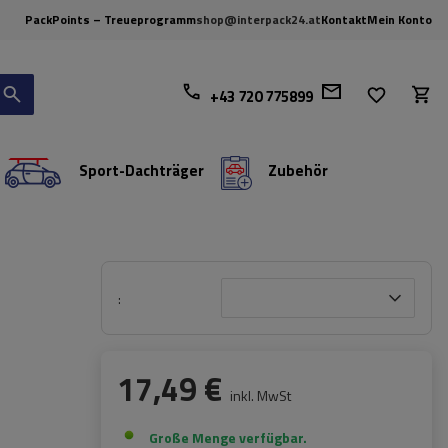
PackPoints – Treueprogramm
shop@interpack24.at
Kontakt
Mein Konto
+43 720 775899
Sport-Dachträger
Zubehör
17,49 €
inkl. MwSt
Große Menge verfügbar