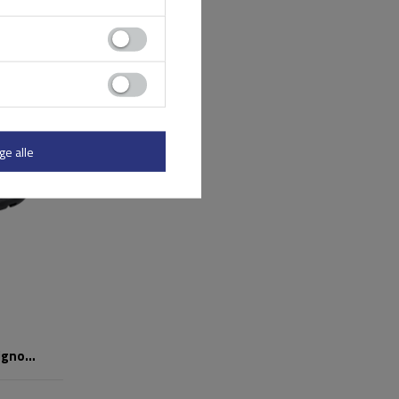
ge alle
igno