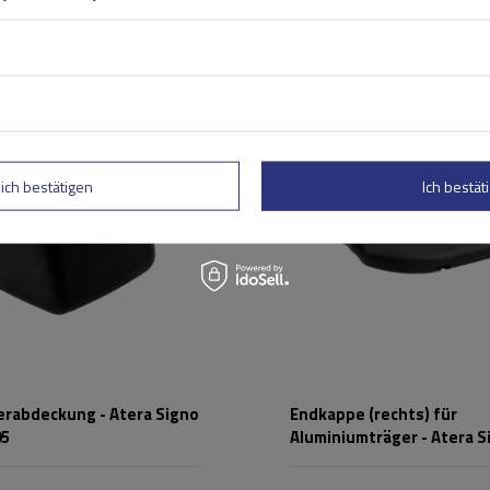
lich bestätigen
Ich bestäti
erabdeckung - Atera Signo
Endkappe (rechts) für
05
Aluminiumträger - Atera S
RT/RTD 8828700063