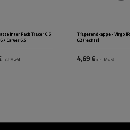
tte Inter Pack Traxer 6.6
Trägerendkappe - Virgo I
6 / Carver 6.5
G2 (rechts)
€
4,69 €
inkl. MwSt
inkl. MwSt