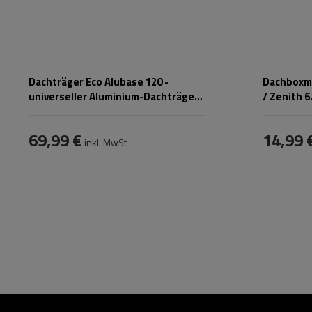
Dachträger Eco Alubase 120 -
Dachboxma
universeller Aluminium-Dachträger
/ Zenith 6.
für Reling
69,99 €
14,99 
inkl. MwSt