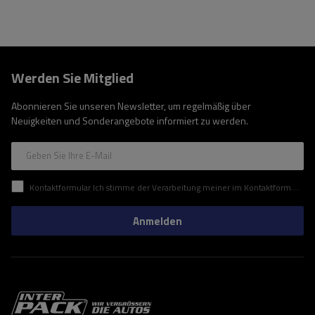
Werden Sie Mitglied
Abonnieren Sie unseren Newsletter, um regelmäßig über
Neuigkeiten und Sonderangebote informiert zu werden.
Geben Sie Ihre E-Mail
Kontaktformular Ich stimme der Verarbeitung meiner im Kontaktformular enthaltenen personenbezogenen Daten gemäß der Verordnung (EU) des Europäischen Parlaments und des Rates zu.
Anmelden