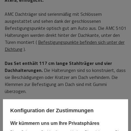
Atera, ermöglicht.
AMC Dachträger sind serienmäßig mit Schlössern
ausgestattet und sehen dank der geschlossenen
Befestigungspunkte optisch gut am Auto aus. Die AMC 5101
Halterungen werden direkt hinter der Dachkante, unter den
Türen montiert (
Befestigungspunkte befinden sich unter der
Dichtung
).
Das Set enthält 117 cm lange Stahlträger und vier
Dachhalterungen.
Die Halterungen sind so konstruiert, dass
sie Beschädigungen oder Kratzer am Dach verhindern. Die
Klemmen zur Befestigung am Dach sind mit Gummi
überzogen.
Unten im Bereich „Downloads“ finden Sie die
Konfiguration der Zustimmungen
Montageanleitung.
Wir kümmern uns um Ihre Privatsphäres
Spezifikation