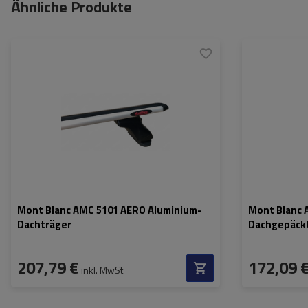
Ähnliche Produkte
Mont Blanc AMC 5101 AERO Aluminium-
Mont Blanc 
Dachträger
Dachgepäck
207,79 €
172,09 
inkl. MwSt