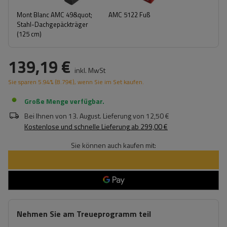
Mont Blanc AMC 49&quot;
AMC 5122 Fuß
Stahl-Dachgepäckträger
(125 cm)
139,19 €
inkl. MwSt
Sie sparen
5.94%
(
8.79
€
), wenn Sie im Set kaufen.
Große Menge verfügbar
Bei Ihnen von
13. August
. Lieferung von
12,50 €
Kostenlose und schnelle Lieferung
ab
299,00 €
Sie können auch kaufen mit:
Nehmen Sie am Treueprogramm teil