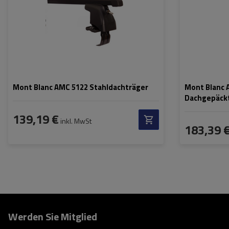
Mont Blanc AMC 5122 Stahldachträger
Mont Blanc 
Dachgepäck
139,19 €
inkl. MwSt
183,39 
Werden Sie Mitglied