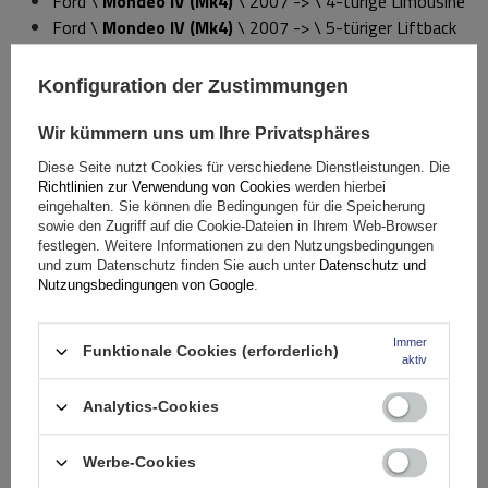
Ford \
Mondeo IV (Mk4)
\ 2007 -> \ 4-türige Limousine
Ford \
Mondeo IV (Mk4)
\ 2007 -> \ 5-türiger Liftback
Lancia \
Delta III
\ 2008 -> \ 5-türige
Schräghecklimousine (ohne Schiebedach)
Konfiguration der Zustimmungen
Lancia \
Ypsilon II
\ 2011-> \ 5-Türer Schrägheck
Peugeot \
508
\ 2010 -> \ 4-türige Limousine
Wir kümmern uns um Ihre Privatsphäres
Renault \
Mégane III
\ 2008 -> \ 5-Türer Schrägheck
Diese Seite nutzt Cookies für verschiedene Dienstleistungen. Die
Renault \
Mégane III Grandtour
\ 2009 -> \ 5-türiger
Richtlinien zur Verwendung von Cookies
werden hierbei
Kombi (ohne Dachreling)
eingehalten. Sie können die Bedingungen für die Speicherung
sowie den Zugriff auf die Cookie-Dateien in Ihrem Web-Browser
Škoda \
Fabia II
\ 2007-> \ 5-türiges Fließheck
festlegen. Weitere Informationen zu den Nutzungsbedingungen
Volvo \
S60 II
\ 2010 -> \ 4-türige Limousine
und zum Datenschutz finden Sie auch unter
Datenschutz und
Nutzungsbedingungen von Google
.
Spezifikation
Immer
Funktionale Cookies (erforderlich)
aktiv
Das Produkt passt zu Autos
Analytics-Cookies
Lieferung
Werbe-Cookies