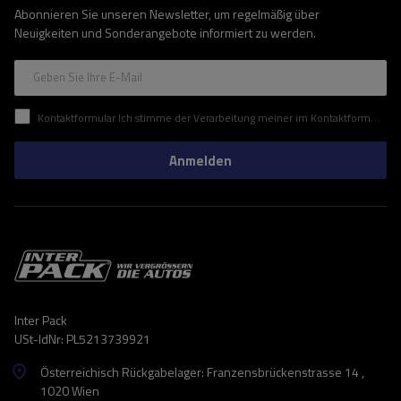
Abonnieren Sie unseren Newsletter, um regelmäßig über
Neuigkeiten und Sonderangebote informiert zu werden.
Geben Sie Ihre E-Mail
Kontaktformular Ich stimme der Verarbeitung meiner im Kontaktformular enthaltenen personenbezogenen Daten gemäß der Verordnung (EU) des Europäischen Parlaments und des Rates zu.
Anmelden
Inter Pack
USt-IdNr: PL5213739921
Österreichisch Rückgabelager: Franzensbrückenstrasse 14 ,
1020 Wien