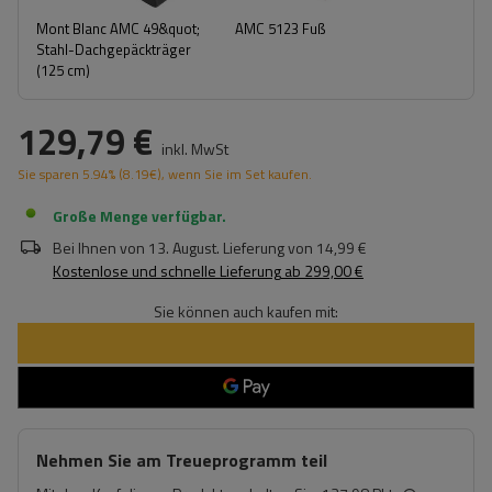
Mont Blanc AMC 49&quot;
AMC 5123 Fuß
Stahl-Dachgepäckträger
(125 cm)
129,79 €
inkl. MwSt
Sie sparen
5.94%
(
8.19
€
), wenn Sie im Set kaufen.
Große Menge verfügbar
Bei Ihnen von
13. August
. Lieferung von
14,99 €
Kostenlose und schnelle Lieferung
ab
299,00 €
Sie können auch kaufen mit:
Nehmen Sie am Treueprogramm teil