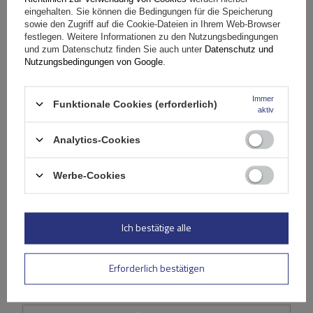
Lieferung
eingehalten. Sie können die Bedingungen für die Speicherung
sowie den Zugriff auf die Cookie-Dateien in Ihrem Web-Browser
festlegen. Weitere Informationen zu den Nutzungsbedingungen
Stelle eine Frage
und zum Datenschutz finden Sie auch unter
Datenschutz und
Nutzungsbedingungen von Google
.
(0)
Bewertungen
Immer
Funktionale Cookies (erforderlich)
aktiv
Ihre Bewertung schreiben
Analytics-Cookies
Ihre Note:
Werbe-Cookies
5/5
Ich bestätige alle
Inhalt Ihrer Bewertung
Erforderlich bestätigen