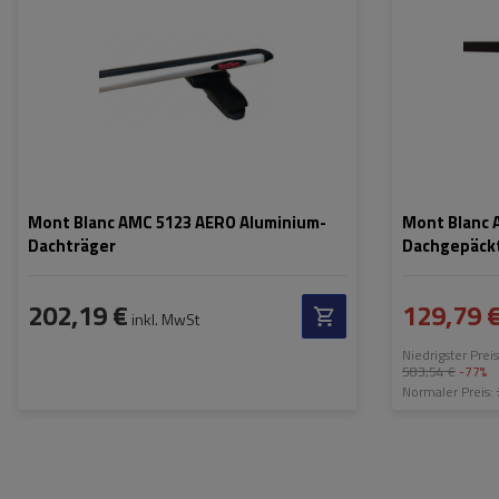
Mont Blanc AMC 5123 AERO Aluminium-
Mont Blanc 
Dachträger
Dachgepäckt
202,19 €
129,79 
inkl. MwSt
Niedrigster Prei
583,54 €
-77%
Normaler Preis: