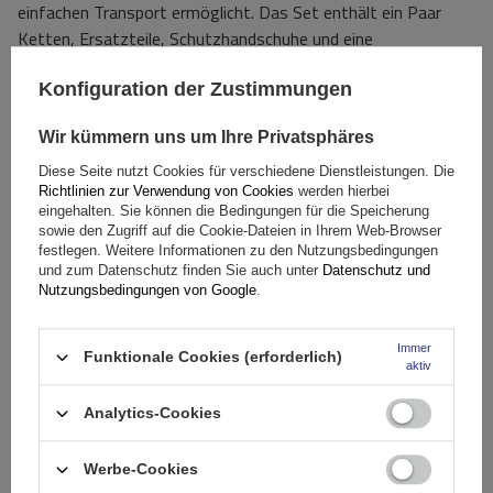
einfachen Transport ermöglicht. Das Set enthält ein Paar
Ketten, Ersatzteile, Schutzhandschuhe und eine
Montageanleitung in polnischer Sprache.
Konfiguration der Zustimmungen
Das Produkt ist
mit vielen gängigen Radgrößen
kompatibel
und stellt somit
eine universelle Lösung
für
Wir kümmern uns um Ihre Privatsphäres
Fahrer verschiedener Automarken dar. Prüfen Sie jedoch
vor
Diese Seite nutzt Cookies für verschiedene Dienstleistungen. Die
dem Kauf
in den Fahrzeugpapieren, ob der Hersteller die
Richtlinien zur Verwendung von Cookies
werden hierbei
Montage von 9-mm-Ketten zulässt.
eingehalten. Sie können die Bedingungen für die Speicherung
sowie den Zugriff auf die Cookie-Dateien in Ihrem Web-Browser
festlegen. Weitere Informationen zu den Nutzungsbedingungen
und zum Datenschutz finden Sie auch unter
Datenschutz und
Spezifikation
Nutzungsbedingungen von Google
.
Das Produkt passt zu Autos
Immer
Funktionale Cookies (erforderlich)
aktiv
Lieferung
Analytics-Cookies
Stelle eine Frage
Werbe-Cookies