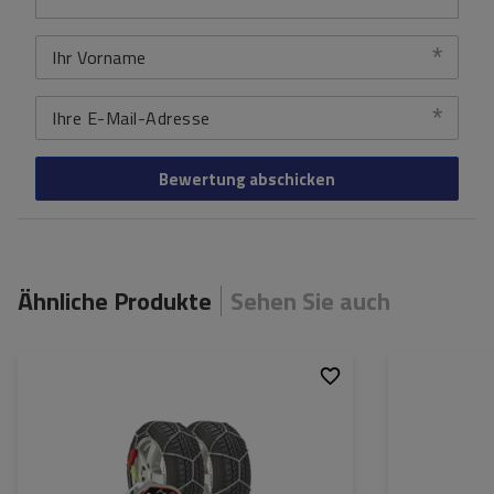
Ihr Vorname
Ihre E-Mail-Adresse
Bewertung abschicken
Ähnliche Produkte
Sehen Sie auch
Größe des Kettenglieds:
9 mm
Größe des Kette
Montagemethode:
ohne Auffahren
Montagemethod
Selbstspannsystem:
ja
Selbstspannsys
Zertifikat:
ÖNORM V5117
,
TÜV/GS
Zertifikat: