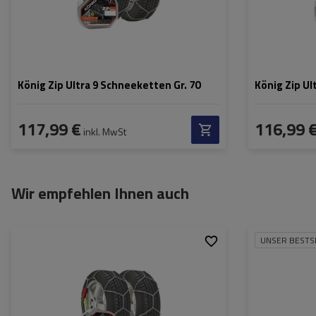
König Zip Ultra 9 Schneeketten Gr. 70
König Zip Ul
117,99 €
116,99 
inkl. MwSt
Wir empfehlen Ihnen auch
UNSER BESTS
Größe des Kettenglieds:
9 mm
Größe des Kette
Montagemethode:
ohne Auffahren
Montagemethod
Selbstspannsystem:
ja
Selbstspannsys
Zertifikat:
ÖNORM V5117
,
TÜV/GS
Zertifikat: