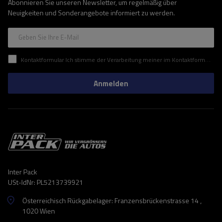
Abonnieren Sie unseren Newsletter, um regelmäßig über
Neuigkeiten und Sonderangebote informiert zu werden.
Geben Sie Ihre E-Mail
Kontaktformular Ich stimme der Verarbeitung meiner im Kontaktformular enthaltenen personenbezogenen Daten gemäß der Verordnung (EU) des Europäischen Parlaments und des Rates zu.
Anmelden
Inter Pack
USt-IdNr: PL5213739921
Österreichisch Rückgabelager: Franzensbrückenstrasse 14 ,
1020 Wien