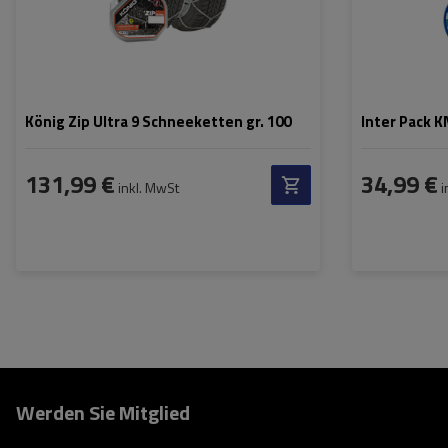
König Zip Ultra 9 Schneeketten gr. 100
Inter Pack 
131,99 €
34,99 €
inkl. MwSt
i
Werden Sie Mitglied