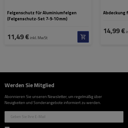
Felgenschutz für Aluminiumfelgen
Abdeckung f
(Felgenschutz-Set 7-9-10 mm)
14,99 €
i
11,49 €
inkl. MwSt
Werden Sie Mitglied
Abonnieren Sie unseren Newsletter, um regelmäßig über
Neuigkeiten und Sonderangebote informiert zu werden.
Geben Sie Ihre E-Mail