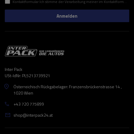
Kontaktformular Ich stimme der Verarbeitung meiner im Kontaktformular enthaltenen personenbezogenen Daten gemäß der Verordnung (EU) des Europäischen Parlaments und des Rates zu.
Anmelden
Inter Pack
USt-IdNr: PL5213739921
Österreichisch Rückgabelager: Franzensbrückenstrasse 14 ,
1020 Wien
+43 720 775899
shop@interpack24.at