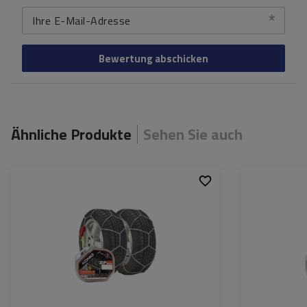
Ihre E-Mail-Adresse
Bewertung abschicken
Ähnliche Produkte
Sehen Sie auch
Größe des Kettenglieds:
9 mm
Größe des Kette
Montagemethode:
ohne Auffahren
Montagemethod
Selbstspannsystem:
ja
Selbstspannsys
Zertifikat:
ÖNORM V5117
,
TÜV/GS
Zertifikat: