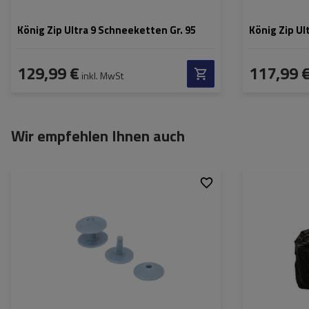
König Zip Ultra 9 Schneeketten Gr. 95
König Zip Ul
129,99 €
117,99 
inkl. MwSt
Wir empfehlen Ihnen auch