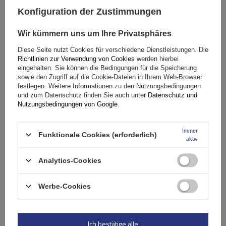
Konfiguration der Zustimmungen
Das Produkt
passt auf viele gängige Radgrößen
. Seine
breite Kompatibilität macht es zu
einer universellen
Wir kümmern uns um Ihre Privatsphäres
Lösung
für Fahrer verschiedener Automarken.
Vor dem Kauf
Diese Seite nutzt Cookies für verschiedene Dienstleistungen. Die
lohnt es sich jedoch, in der Bedienungsanleitung des
Richtlinien zur Verwendung von Cookies
werden hierbei
Fahrzeugs nachzuschauen, ob der Hersteller die Montage
eingehalten. Sie können die Bedingungen für die Speicherung
herkömmlicher Ketten mit einer bestimmten Gliederstärke
sowie den Zugriff auf die Cookie-Dateien in Ihrem Web-Browser
festlegen. Weitere Informationen zu den Nutzungsbedingungen
zulässt.
und zum Datenschutz finden Sie auch unter
Datenschutz und
Nutzungsbedingungen von Google
.
Spezifikation
Immer
Funktionale Cookies (erforderlich)
aktiv
Das Produkt passt zu Autos
Analytics-Cookies
Stelle eine Frage
Werbe-Cookies
(0)
Bewertungen
Ich bestätige alle