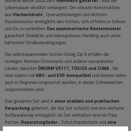
Material wurde zusätzlich
thermisch gehärtet
, was die
Lebensdauer deutlich verlängert. Die robuste Konstruktion
aus
Vierkantdraht
, Querverbindungen und dichtem
Rautenmuster ermöglicht den Ketten, sich effektiv in Schnee
und Eis zu verbeißen.
Das asymmetrische Rautenmuster
garantiert Stabilität und reibungsloses Handling auch unter
härtesten Straßenbedingungen.
Die selbstspannenden Ketten König Zip 9 erfüllen die
strengen Normen Österreichs und anderer europäischer
Länder, darunter
ÖNORM V5117, TÜV/GS und CUNA
. Sie
sind zudem voll
ABS- und ESP-kompatibel
und können daher
auch in Regionen eingesetzt werden, in denen Schneeketten
vorgeschrieben sind.
Das gesamte Set wird in
einer stabilen und praktischen
Verpackung
geliefert, die das Set schützt und eine einfache
Aufbewahrung ermöglicht. Im Set enthalten sind ein Paar
Ketten,
Reparaturglieder
, Schutzhandschuhe und
eine
Montageanleitung.