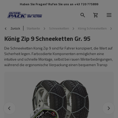
Haben Sie Fragen? Rufen Sie uns an
+43 720 775899
Zurück
Startseite
Schneeketten
König Schneeketten
K
König Zip 9 Schneeketten Gr. 95
Die Schneeketten Konig Zip 9 sind für Fahrer konzipiert, die Wert auf
Sicherheit legen. Farbcodierte Komponenten ermöglichen eine
intuitive und schnelle Montage, selbst bei rauen Winterbedingungen,
während die ergonomische Verpackung einen bequemen Transp