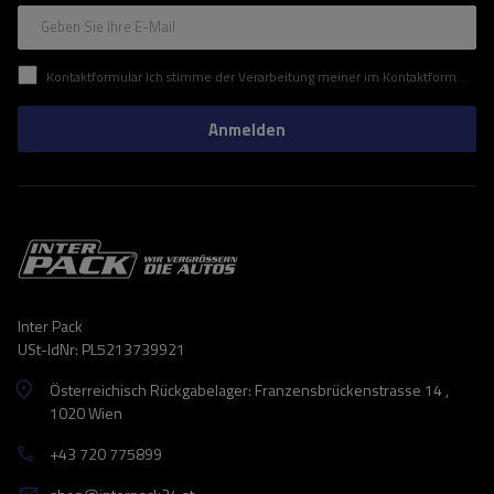
Geben Sie Ihre E-Mail
Kontaktformular Ich stimme der Verarbeitung meiner im Kontaktformular enthaltenen personenbezogenen Daten gemäß der Verordnung (EU) des Europäischen Parlaments und des Rates zu.
Anmelden
Inter Pack
USt-IdNr: PL5213739921
Österreichisch Rückgabelager: Franzensbrückenstrasse 14 ,
1020 Wien
+43 720 775899