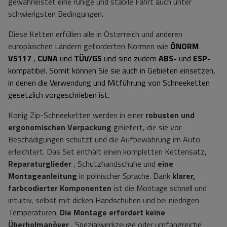
gewährleistet eine ruhige und stabile Fahrt auch unter
schwierigsten Bedingungen.
Diese Ketten erfüllen alle in Österreich und anderen
europäischen Ländern geforderten Normen wie
ÖNORM
V5117
,
CUNA
und
TÜV/GS
und sind zudem
ABS-
und
ESP-
kompatibel.
Somit können Sie sie auch in Gebieten einsetzen,
in denen die Verwendung und Mitführung von Schneeketten
gesetzlich vorgeschrieben ist.
Konig Zip-Schneeketten werden in einer
robusten und
ergonomischen Verpackung
geliefert, die sie vor
Beschädigungen schützt und die Aufbewahrung im Auto
erleichtert. Das Set enthält einen kompletten Kettensatz,
Reparaturglieder
, Schutzhandschuhe und
eine
Montageanleitung
in polnischer Sprache. Dank
klarer,
farbcodierter Komponenten
ist die Montage schnell und
intuitiv, selbst mit dicken Handschuhen und bei niedrigen
Temperaturen.
Die Montage erfordert keine
Überholmanöver
, Spezialwerkzeuge oder umfangreiche