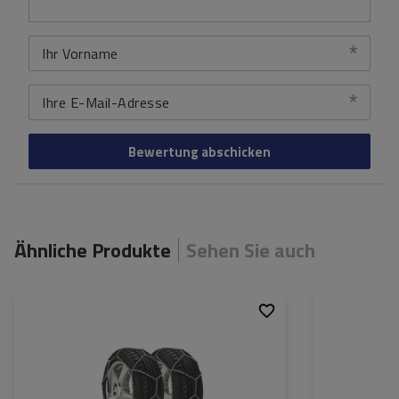
Ihr Vorname
Ihre E-Mail-Adresse
Bewertung abschicken
Ähnliche Produkte
Sehen Sie auch
Größe des Kettenglieds:
9 mm
Größe des Kette
Montagemethode:
ohne Auffahren
Montagemethod
Selbstspannsystem:
nein
Selbstspannsys
Zertifikat:
ÖNORM V5117
,
TÜV/GS
Zertifikat: