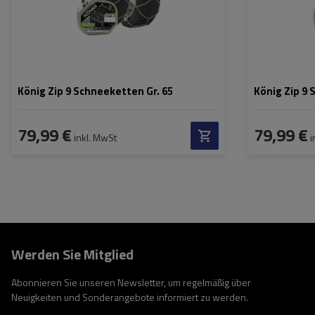
König Zip 9 Schneeketten Gr. 65
König Zip 9 
79,99 €
79,99 €
inkl. MwSt
i
Werden Sie Mitglied
Abonnieren Sie unseren Newsletter, um regelmäßig über
Neuigkeiten und Sonderangebote informiert zu werden.