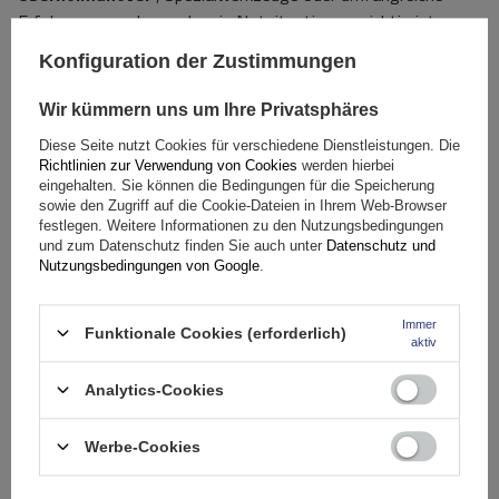
Erfahrung, was besonders in Notsituationen wichtig ist.
Konfiguration der Zustimmungen
Dieses Produkt
passt auf viele gängige Radgrößen
. Seine
breite Kompatibilität macht es zu
einer universellen
Wir kümmern uns um Ihre Privatsphäres
Lösung.
Für Fahrer verschiedener Automarken. Vor dem Kauf
lohnt es sich jedoch, in der Bedienungsanleitung des
Diese Seite nutzt Cookies für verschiedene Dienstleistungen. Die
Richtlinien zur Verwendung von Cookies
werden hierbei
Fahrzeugs nachzuschauen, ob der Hersteller die Montage
eingehalten. Sie können die Bedingungen für die Speicherung
herkömmlicher Ketten mit einer bestimmten Gliederstärke
sowie den Zugriff auf die Cookie-Dateien in Ihrem Web-Browser
zulässt.
festlegen. Weitere Informationen zu den Nutzungsbedingungen
und zum Datenschutz finden Sie auch unter
Datenschutz und
Nutzungsbedingungen von Google
.
Spezifikation
Immer
Funktionale Cookies (erforderlich)
aktiv
Das Produkt passt zu Autos
Analytics-Cookies
Lieferung
Werbe-Cookies
Stelle eine Frage