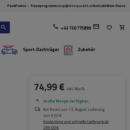
PackPoints – Treueprogramm
shop@interpack24.at
Kontakt
Mein Konto
+43 720 775899
Sport-Dachträger
Zubehör
74,99 €
inkl. MwSt
Große Menge verfügbar
Bei Ihnen von
13. August
. Lieferung
von
9,50 €
Kostenlose und schnelle Lieferung
ab
299,00 €