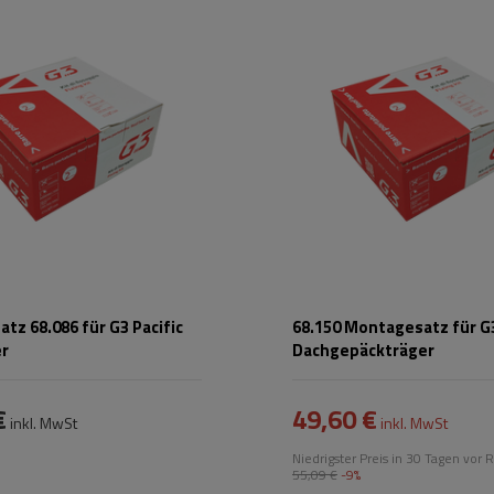
tz 68.086 für G3 Pacific
68.150 Montagesatz für G3
er
Dachgepäckträger
€
49,60 €
inkl. MwSt
inkl. MwSt
Niedrigster Preis in 30 Tagen vor R
55,09 €
-9%