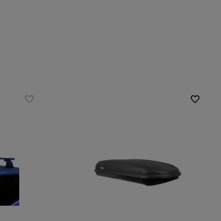
Fassungsvermögen:
500 l
Länge:
202 cm
max. Zuladung:
75 kg
Öffnung:
Einseitig
Farbe:
Schwarz matt