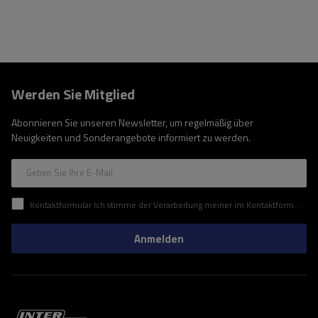
Werden Sie Mitglied
Abonnieren Sie unseren Newsletter, um regelmäßig über
Neuigkeiten und Sonderangebote informiert zu werden.
Geben Sie Ihre E-Mail
Kontaktformular Ich stimme der Verarbeitung meiner im Kontaktformular enthaltenen personenbezogenen Daten gemäß der Verordnung (EU) des Europäischen Parlaments und des Rates zu.
Anmelden