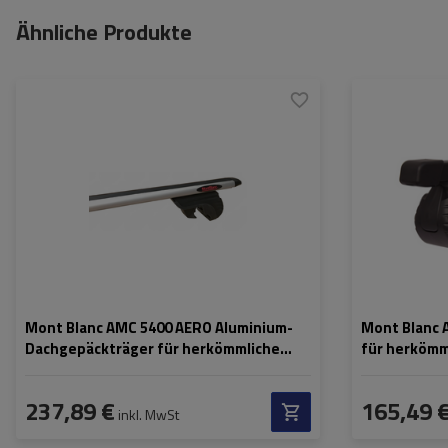
Ähnliche Produkte
Mont Blanc AMC 5400 AERO Aluminium-
Mont Blanc 
Dachgepäckträger für herkömmliche
für herkömm
Reling
237,89 €
165,49 
inkl. MwSt