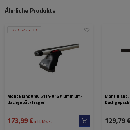
Ähnliche Produkte
SONDERANGEBOT
Mont Blanc AMC 5114-A46 Aluminium-
Mont Blanc 
Dachgepäckträger
Dachgepäckt
173,99 €
129,79 
inkl. MwSt