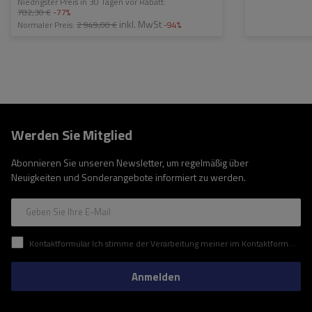
Niedrigster Preis in 30 Tagen vor Rabatt:
782,30 €
-77%
inkl. MwSt
Normaler Preis:
2 949,00 €
-94%
Werden Sie Mitglied
Abonnieren Sie unseren Newsletter, um regelmäßig über
Neuigkeiten und Sonderangebote informiert zu werden.
Geben Sie Ihre E-Mail
Kontaktformular Ich stimme der Verarbeitung meiner im Kontaktformular enthaltenen personenbezogenen Daten gemäß der Verordnung (EU) des Europäischen Parlaments und des Rates zu.
Anmelden