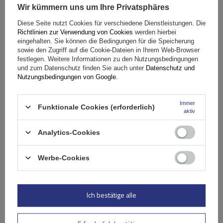
Spezifikation
Wir kümmern uns um Ihre Privatsphäres
Diese Seite nutzt Cookies für verschiedene Dienstleistungen. Die
Richtlinien zur Verwendung von Cookies
werden hierbei
Das Produkt passt zu Autos
eingehalten. Sie können die Bedingungen für die Speicherung
sowie den Zugriff auf die Cookie-Dateien in Ihrem Web-Browser
festlegen. Weitere Informationen zu den Nutzungsbedingungen
Lieferung
und zum Datenschutz finden Sie auch unter
Datenschutz und
Nutzungsbedingungen von Google
.
Stelle eine Frage
Immer
Funktionale Cookies (erforderlich)
aktiv
(0)
Bewertungen
Analytics-Cookies
Werbe-Cookies
Ihre Bewertung schreiben
Ihre Note:
Ich bestätige alle
5/5