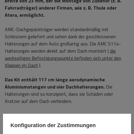
Breite von 23 mm, der die Montage von Zubehör (z. B.
Fahrradträger) anderer Firmen, wie z. B. Thule oder
Atera, ermöglicht.
AMC-Dachgepäckträger werden standardmäßig mit
Schlössern geliefert und sehen dank der geschlossenen
Halterungen auf dem Auto großartig aus. Die AMC 5114-
Halterungen werden direkt auf dem Dach montiert (
die
werkseitigen Befestigungspunkte befinden sich unter den
Klappen im Dach
).
Das Kit enthält 117 cm lange aerodynamische
Aluminiumstangen und vier Dachhalterungen.
Die
Halterungen sind so konzipiert, dass sie Schäden oder
Kratzer auf dem Dach verhindern.
Unten im Bereich „Downloads“ finden Sie die
Montageanleitung.
Konfiguration der Zustimmungen