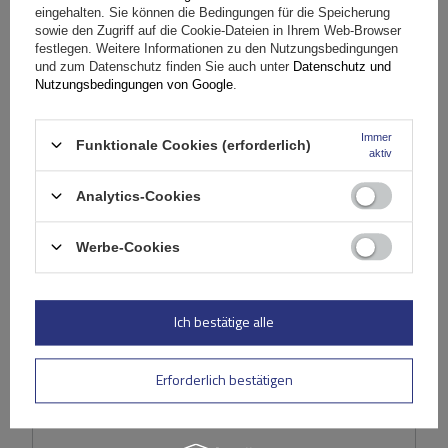
eingehalten. Sie können die Bedingungen für die Speicherung
sowie den Zugriff auf die Cookie-Dateien in Ihrem Web-Browser
Lieferung
festlegen. Weitere Informationen zu den Nutzungsbedingungen
und zum Datenschutz finden Sie auch unter
Datenschutz und
Nutzungsbedingungen von Google
.
Stelle eine Frage
Immer
Funktionale Cookies (erforderlich)
aktiv
(0)
Bewertungen
Analytics-Cookies
Ihre Bewertung schreiben
Werbe-Cookies
Ihre Note:
5/5
Ich bestätige alle
Erforderlich bestätigen
Inhalt Ihrer Bewertung