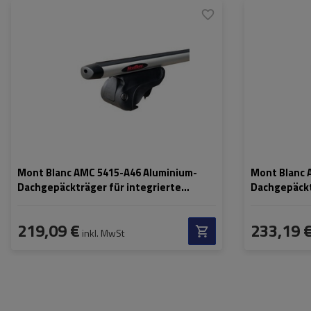
Mont Blanc AMC 5415-A46 Aluminium-
Mont Blanc 
Dachgepäckträger für integrierte
Dachgepäck
Schienen
219,09 €
233,19 
inkl. MwSt