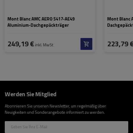
Mont Blanc AMC AERO 5417-AE49
Mont Blanc 
Aluminium-Dachgepäckträger
Dachgepäck
249,19 €
223,79 
inkl. MwSt
Werden Sie Mitglied
Abonnieren Sie unseren Newsletter, um regelmäßig über
Neuigkeiten und Sonderangebote informiert zu werden.
Geben Sie Ihre E-Mail