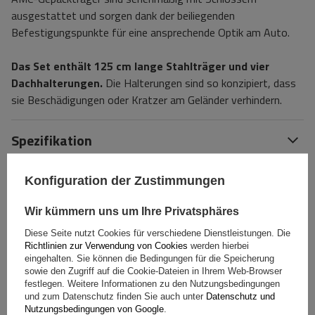
ausgestattet und sorgen dank der beiliegenden
Befestigungspunkte für eine ansprechende Optik am Auto.
Das Set enthält 125 cm lange Stahlträger und vier
Dachhalterungen.
Die Halterungen sind so konzipiert, dass
sie Beschädigungen oder Kratzer am Geländer verhindern.
Spezifikation
Das Produkt passt zu Autos
Konfiguration der Zustimmungen
Wir kümmern uns um Ihre Privatsphäres
Lieferung
Diese Seite nutzt Cookies für verschiedene Dienstleistungen. Die
Richtlinien zur Verwendung von Cookies
werden hierbei
eingehalten. Sie können die Bedingungen für die Speicherung
Stelle eine Frage
sowie den Zugriff auf die Cookie-Dateien in Ihrem Web-Browser
festlegen. Weitere Informationen zu den Nutzungsbedingungen
und zum Datenschutz finden Sie auch unter
Datenschutz und
(0)
Bewertungen
Nutzungsbedingungen von Google
.