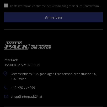
Kontaktformular Ich stimme der Verarbeitung meiner im Kontaktformular enthaltenen personenbezogenen Daten gemäß der Verordnung (EU) des Europäischen Parlaments und des Rates zu.
Anmelden
Inter Pack
USt-IdNr: PL5213739921
Österreichisch Rückgabelager: Franzensbrückenstrasse 14 ,
1020 Wien
+43 720 775899
shop@interpack24.at