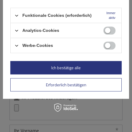
Immer
Funktionale Cookies (erforderlich)
Ihre Bewertung schreiben
aktiv
Analytics-Cookies
Ihre Note:
5/5
Werbe-Cookies
Inhalt Ihrer Bewertung
Ich bestätige alle
Erforderlich bestätigen
Ihr Produktfoto hinzufügen:
Ihr Vorname