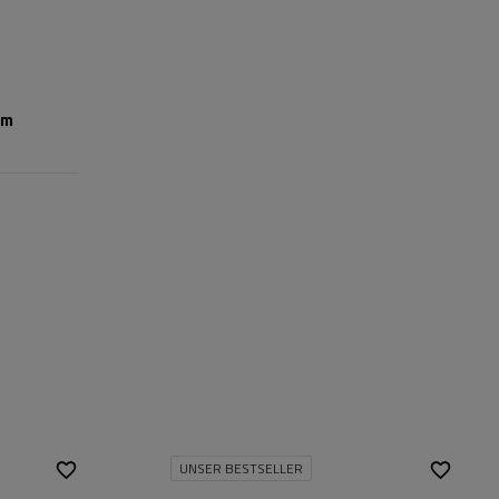
mm
UNSER BESTSELLER
Fassungsvermögen:
390 l