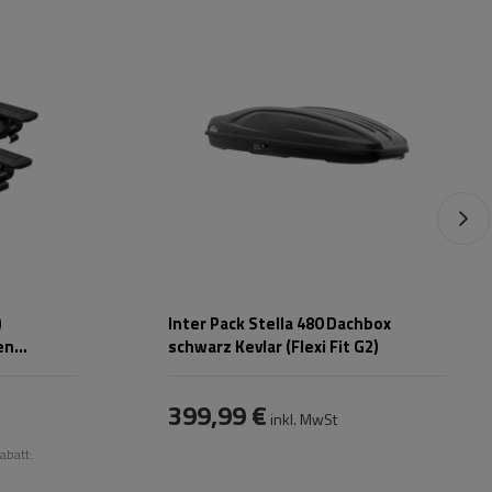
Länge:
193 cm
max. Zuladung:
75 kg
Öffnung:
Beidseitig
Farbe:
Schwarz kevlar
)
Inter Pack Stella 480 Dachbox
en
schwarz Kevlar (Flexi Fit G2)
399,99 €
inkl. MwSt
abatt: