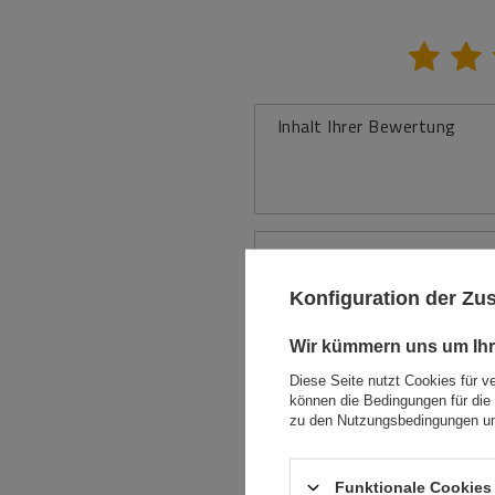
Inhalt Ihrer Bewertung
Ihr Produktfoto
hinzufügen:
Konfiguration der Z
Wir kümmern uns um Ihr
Ihr Vorname
Diese Seite nutzt Cookies für v
können die Bedingungen für die 
Ihre E-Mail-Adresse
zu den Nutzungsbedingungen un
Bewe
Funktionale Cookies 