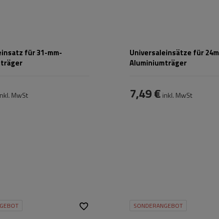
einsatz für 31-mm-
Universaleinsätze für 24
träger
Aluminiumträger
7,49 €
nkl. MwSt
inkl. MwSt
GEBOT
SONDERANGEBOT