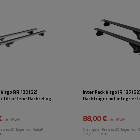
 Virgo RR 120 (G2)
Inter Pack Virgo IR 135 (G2
r für offene Dachreling
Dachträger mit integriert
Schienen (schwarz)
€
88,00 €
inkl. MwSt
inkl. MwSt
reis in 30 Tagen vor Rabatt:
Niedrigster Preis in 30 Tagen vor R
%
109,99 €
-19%