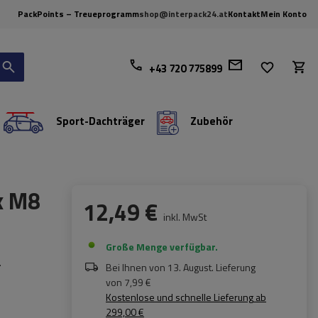
PackPoints – Treueprogramm
shop@interpack24.at
Kontakt
Mein Konto
+43 720 775899
Sport-Dachträger
Zubehör
x M8
12,49 €
inkl. MwSt
Große Menge verfügbar
.
Bei Ihnen von
13. August
. Lieferung
von
7,99 €
Kostenlose und schnelle Lieferung
ab
299,00 €