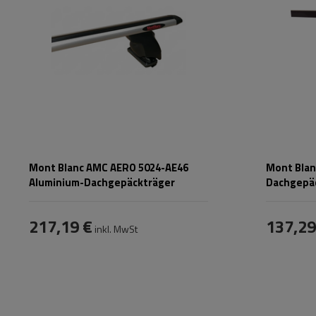
Mont Blanc AMC AERO 5024-AE46
Mont Blan
Aluminium-Dachgepäckträger
Dachgepä
217,19 €
137,29
inkl. MwSt