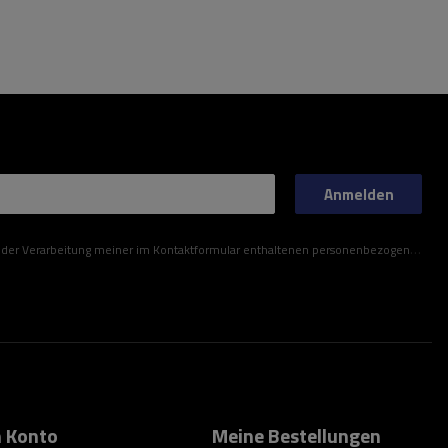
Anmelden
ner im Kontaktformular enthaltenen personenbezogenen Daten gemäß der Verordnung (EU) des Europäischen Parlaments und des Rates zu.
 Konto
Meine Bestellungen