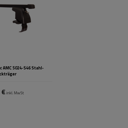
c AMC 5024-S46 Stahl-
ckträger
 €
inkl. MwSt