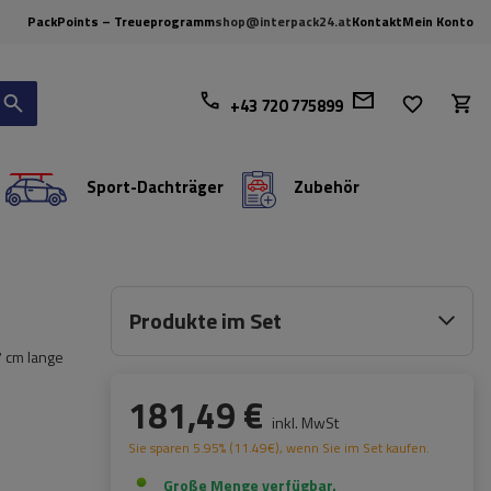
PackPoints – Treueprogramm
shop@interpack24.at
Kontakt
Mein Konto
+43 720 775899
Sport-Dachträger
Zubehör
Produkte im Set
7 cm lange
181,49 €
inkl. MwSt
Sie sparen
5.95%
(
11.49
€
), wenn Sie im Set kaufen.
Große Menge verfügbar