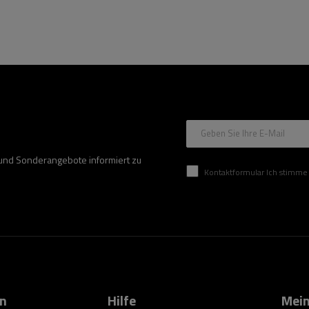
Geben Sie Ihre E-Mail
 und Sonderangebote informiert zu
Kontaktformular Ich stimme der Verarbeitung mei
on
Hilfe
Mein