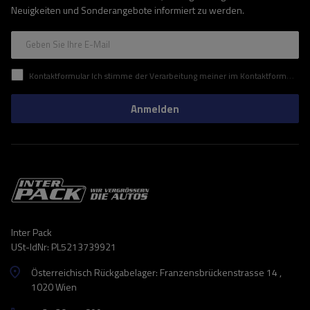
Neuigkeiten und Sonderangebote informiert zu werden.
Geben Sie Ihre E-Mail
Kontaktformular Ich stimme der Verarbeitung meiner im Kontaktformular enthaltenen personenbezogenen Daten gemäß der Verordnung (EU) des Europäischen Parlaments und des Rates zu.
Anmelden
Inter Pack
USt-IdNr: PL5213739921
Österreichisch Rückgabelager: Franzensbrückenstrasse 14 ,
1020 Wien