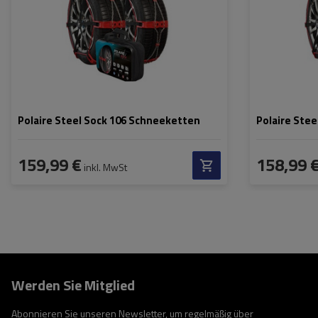
Zertifikat:
EN 16662-1
,
ÖNORM
Zertifikat:
V5117
Polaire Steel Sock 106 Schneeketten
Polaire Ste
159,99 €
158,99 
inkl. MwSt
Werden Sie Mitglied
Abonnieren Sie unseren Newsletter, um regelmäßig über