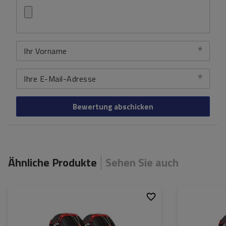
Ihr Vorname
Ihre E-Mail-Adresse
Bewertung abschicken
Ähnliche Produkte
Sehen Sie auch
Größe des Kettenglieds:
9 mm
Größe des Kette
Montagemethode:
ohne Auffahren
Montagemethod
Selbstspannsystem:
ja
Selbstspannsys