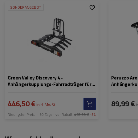
SONDERANGEBOT
Fassungsvermögen:
4
Fassungsvermög
Fahrräder:
Fahrräder:
Maximales
30 kg
Maximales
Fahrradgewicht:
Fahrradgewicht:
Zuladung des
60 kg
Nutzlast der Hal
Fahrradträgers:
Möglichkeit zu
Max. Radabstand:
1200 mm
mit montierten
Fahrrädern:
Abstand zwischen den
19 cm
Fahrrädern:
Green Valley Discovery 4 -
Peruzzo Arez
Anhängerkupplungs-Fahrradträger für 4
Anhängerku
Fahrräder
446,50 €
89,99 €
inkl. MwSt
i
Niedrigster Preis in 30 Tagen vor Rabatt:
469,99 €
-5%