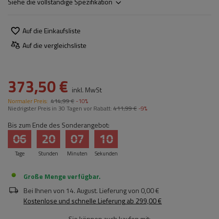
Siehe die vollständige Spezifikation
Auf die Einkaufsliste
Auf die vergleichsliste
373,50 €
inkl. MwSt
Normaler Preis:
414,99 €
-10%
Niedrigster Preis in 30 Tagen vor Rabatt:
411,99 €
-9%
Bis zum Ende des Sonderangebot:
06
20
07
10
Tage
Stunden
Minuten
Sekunden
Große Menge verfügbar
Bei Ihnen von
14. August
. Lieferung von
0,00 €
Kostenlose und schnelle Lieferung
ab
299,00 €
Sie können auch kaufen mit: