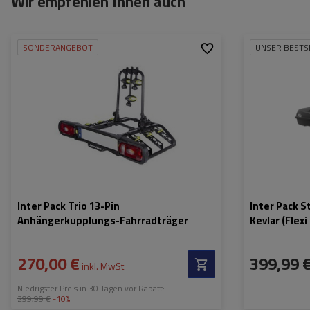
Wir empfehlen Ihnen auch
SONDERANGEBOT
UNSER BESTS
Fassungsvermögen:
3
Fassungsvermög
Fahrräder:
Länge:
Maximales
15 kg
max. Zuladung:
Fahrradgewicht:
Öffnung:
Zuladung des
45 kg
Fahrradträgers:
Farbe:
Abstand zwischen den
1140 mm
Fahrrädern:
Inter Pack Trio 13-Pin
Inter Pack S
Anhängerkupplungs-Fahrradträger
Kevlar (Flexi
270,00 €
399,99 
inkl. MwSt
Niedrigster Preis in 30 Tagen vor Rabatt:
299,99 €
-10%