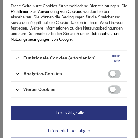
Diese Seite nutzt Cookies für verschiedene Dienstleistungen. Die
Richtlinien zur Verwendung von Cookies
werden hierbei
eingehalten. Sie können die Bedingungen für die Speicherung
sowie den Zugriff auf die Cookie-Dateien in Ihrem Web-Browser
festlegen. Weitere Informationen zu den Nutzungsbedingungen
und zum Datenschutz finden Sie auch unter
Datenschutz und
Was bietet Quattro?
Nutzungsbedingungen von Google
.
Immer
Funktionale Cookies (erforderlich)
aktiv
Analytics-Cookies
Widerstandsfähigkeit
Werbe-Cookies
Die Langlebigkeit der Materialien in Verbindung mit einer
Tragfähigkeit von 60 kg garantiert viele Jahre störungsfreien
Ich bestätige alle
Einsatz und sicheres Fahren bei Geschwindigkeiten bis zu 130
km/h.
Erforderlich bestätigen