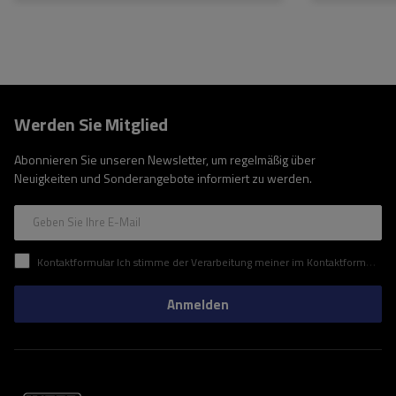
Werden Sie Mitglied
Abonnieren Sie unseren Newsletter, um regelmäßig über
Neuigkeiten und Sonderangebote informiert zu werden.
Geben Sie Ihre E-Mail
Kontaktformular Ich stimme der Verarbeitung meiner im Kontaktformular enthaltenen personenbezogenen Daten gemäß der Verordnung (EU) des Europäischen Parlaments und des Rates zu.
Anmelden