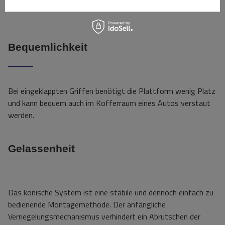
Bequemlichkeit
Bei eingeklappten Griffen benötigt die Plattform wenig Platz
und kann bequem auch im Kofferraum eines Autos verstaut
werden.
Gelassenheit
Das konische System ist eine stabile und dennoch einfach zu
bedienende Montagemethode. Der anfängliche
Verriegelungsmechanismus verhindert ein Abrutschen der