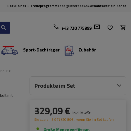
PackPoints – Treueprogramm
shop@interpack24.at
Kontakt
Mein Konto
+43 720 775899
Sport-Dachträger
Zubehör
üße 7505
Produkte im Set
elt mit
329,09 €
inkl. MwSt
Sie sparen
5.97%
(
20.89
€
), wenn Sie im Set kaufen.
Große Menge verfügbar