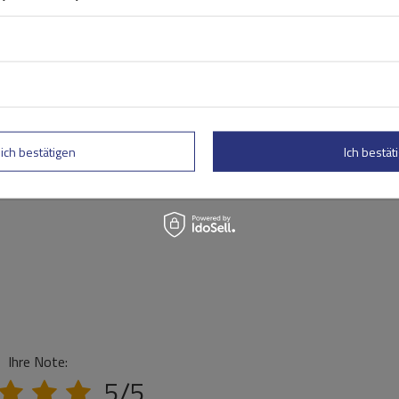
lich bestätigen
Ich bestäti
Ihre Note:
5/5