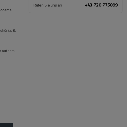
+43 720 775899
Rufen Sie uns an
 moderne
ehör (z. B.
rn auf dem