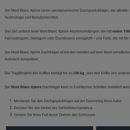
Der Mont Blanc Xplore ist ein aerodynamischer Dachgepäckträger, der attraktiv
Technologie und Benutzerkomfort.
Das Set umfasst leise Mont Blanc Xplore-Aluminiumstangen, die mit
einem T-M
Fahrradträgern, Skiträgern oder Dachboxen) ermöglicht – und Füße, die mit für 
Der Mont Blanc Xplore Dachträger ist mit den meisten auf dem Markt erhältlich
Autodach kompatibel.
Die Tragfähigkeit des Koffers beträgt bis zu
100 kg
, was den Koffer von andere
Der
Mont Blanc Xplore
Dachträger kann in 3 einfachen Schritten installiert wer
Montieren Sie den Dachgepäckträger auf der Dachreling Ihres Autos
Drücken Sie den Hebel des Schließmechanismus
Sichern Sie Ihren Fuß durch Drehen des Schlüssels