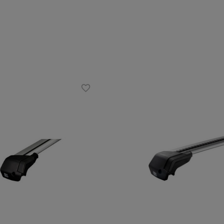
Material:
aluminium
Maximale Nutzlast:
100 kg
Farbe der Träger:
silber