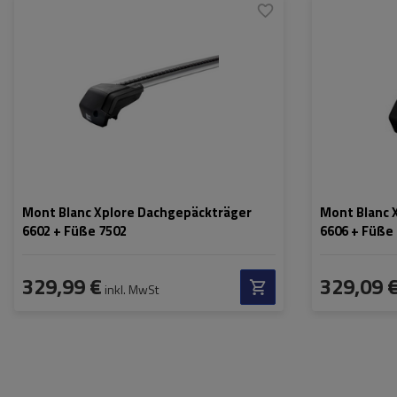
Material:
aluminium
Maximale Nutzlast:
100 kg
Farbe der Träger:
silber
Mont Blanc Xplore Dachgepäckträger
Mont Blanc 
6602 + Füße 7502
6606 + Füße
329,99 €
329,09 
inkl. MwSt