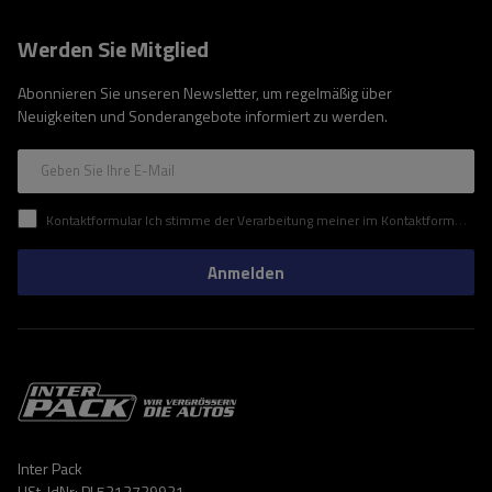
Werden Sie Mitglied
Abonnieren Sie unseren Newsletter, um regelmäßig über
Neuigkeiten und Sonderangebote informiert zu werden.
Geben Sie Ihre E-Mail
Kontaktformular Ich stimme der Verarbeitung meiner im Kontaktformular enthaltenen personenbezogenen Daten gemäß der Verordnung (EU) des Europäischen Parlaments und des Rates zu.
Anmelden
Inter Pack
USt-IdNr: PL5213739921