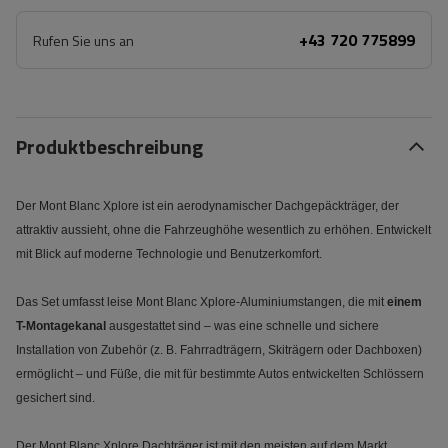
+43 720 775899
Rufen Sie uns an
Produktbeschreibung
Der Mont Blanc Xplore ist ein aerodynamischer Dachgepäckträger, der
attraktiv aussieht, ohne die Fahrzeughöhe wesentlich zu erhöhen. Entwickelt
mit Blick auf moderne Technologie und Benutzerkomfort.
Das Set umfasst leise Mont Blanc Xplore-Aluminiumstangen, die mit
einem
T-Montagekanal
ausgestattet sind – was eine schnelle und sichere
Installation von Zubehör (z. B. Fahrradträgern, Skiträgern oder Dachboxen)
ermöglicht – und Füße, die mit für bestimmte Autos entwickelten Schlössern
gesichert sind.
Der Mont Blanc Xplore Dachträger ist mit den meisten auf dem Markt