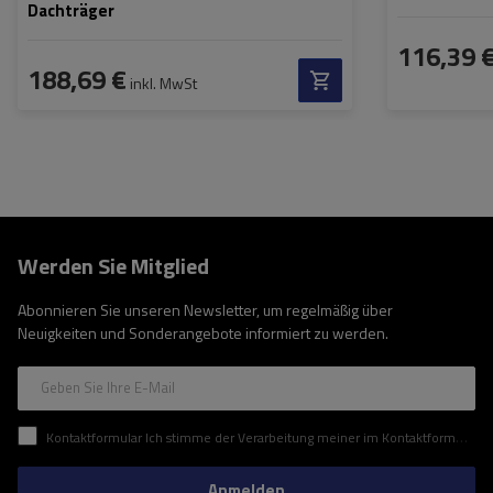
Dachträger
116,39 
188,69 €
inkl. MwSt
Werden Sie Mitglied
Abonnieren Sie unseren Newsletter, um regelmäßig über
Neuigkeiten und Sonderangebote informiert zu werden.
Geben Sie Ihre E-Mail
Kontaktformular Ich stimme der Verarbeitung meiner im Kontaktformular enthaltenen personenbezogenen Daten gemäß der Verordnung (EU) des Europäischen Parlaments und des Rates zu.
Anmelden