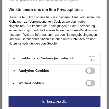
Wir kümmern uns um Ihre Privatsphäres
Diese Seite nutzt Cookies für verschiedene Dienstleistungen. Die
Richtlinien zur Verwendung von Cookies
werden hierbei
eingehalten. Sie können die Bedingungen für die Speicherung
Spezifikation
sowie den Zugriff auf die Cookie-Dateien in Ihrem Web-Browser
festlegen. Weitere Informationen zu den Nutzungsbedingungen
und zum Datenschutz finden Sie auch unter
Datenschutz und
Das Produkt passt zu Autos
Nutzungsbedingungen von Google
.
Immer
Lieferung
Funktionale Cookies (erforderlich)
aktiv
Analytics-Cookies
Stelle eine Frage
Werbe-Cookies
(0)
Bewertungen
Ich bestätige alle
Ihre Bewertung schreiben