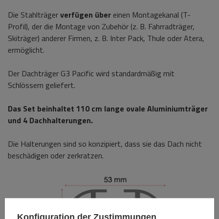
Die Stahlträger
verfügen über
einen Montagekanal (T-
Profil), der die Montage von Zubehör (z. B. Fahrradträger,
Skiträger) anderer Firmen, z. B. Inter Pack, Thule oder Atera,
ermöglicht.
Der Dachträger G3 Pacific wird standardmäßig mit
Schlössern geliefert.
Das Set beinhaltet 110 cm lange ovale Aluminiumträger
und 4 Dachhalterungen.
Die Halterungen sind so konzipiert, dass sie das Dach nicht
beschädigen oder zerkratzen.
Konfiguration der Zustimmungen