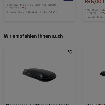
836,00 
Niedrigster Preis in 30 Tagen vor Rabatt:
3 148,99 €
-74%
Niedrigster Prei
inkl. MwSt
Normaler Preis:
829,99 €
-5%
3 598,99 €
-76%
Normaler Preis:
Wir empfehlen Ihnen auch
Fassungsvermögen:
540 l
Fassungsvermög
Länge:
215 cm
Länge:
max. Zuladung:
75 kg
max. Zuladung:
Öffnung:
Beidseitig
Öffnung:
Farbe:
anthrazit matt
Farbe: