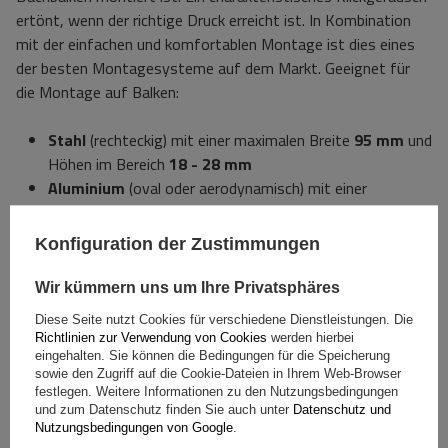
ertönt, wenn der richtige Druck erreicht ist. In Kombination
mit der einfachen und komfortablen Montage ist dies eines
der besten Montagesysteme auf dem Markt. Geeignet für
die Montage auf Balken:
Stahl
(rechteckig) mit einer maximalen Breite
95 mm
und
Höhen im Bereich
18 - 28 mm
Aluminium
(oval oder aerodynamisch) mit einer
maximalen Breite
95 mm
und Höhen im Bereich
18 - 38
mm
Konfiguration der Zustimmungen
Die Premium Fit-Halterung ist in Führungen montiert, die
Wir kümmern uns um Ihre Privatsphäres
eine Anpassung an den Abstand der Dachträgerstangen
Diese Seite nutzt Cookies für verschiedene Dienstleistungen. Die
ermöglichen, der im Bereich von liegen muss
55 cm
runter
95
Richtlinien zur Verwendung von Cookies
werden hierbei
cm
.
eingehalten. Sie können die Bedingungen für die Speicherung
sowie den Zugriff auf die Cookie-Dateien in Ihrem Web-Browser
festlegen. Weitere Informationen zu den Nutzungsbedingungen
Im Set sind außerdem
Textilbänder enthalten.
zur
und zum Datenschutz finden Sie auch unter
Datenschutz und
Sicherung des Gepäcks
(die Casar-Box verfügt über
Nutzungsbedingungen von Google
.
spezielle Stellen zum Anbringen von Gurten).