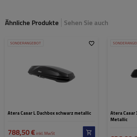
Ähnliche Produkte
Sehen Sie auch
SONDERANGEBOT
SONDERANGE
Fassungsvermögen:
420 l
Fassungsvermög
Länge:
191 cm
Länge:
max. Zuladung:
75 kg
max. Zuladung:
Öffnung:
Beidseitig
Öffnung:
Farbe:
Schwarz metallic
Farbe:
Atera Casar L Dachbox schwarz metallic
Atera Casar
Metallic
788,50 €
inkl. MwSt