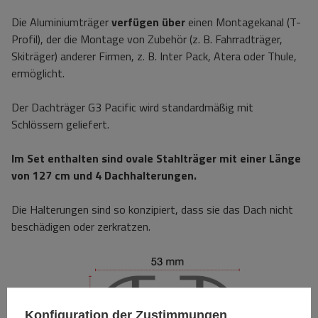
Die Aluminiumträger
verfügen über
einen Montagekanal (T-
Profil), der die Montage von Zubehör (z. B. Fahrradträger,
Skiträger) anderer Firmen, z. B. Inter Pack, Atera oder Thule,
ermöglicht.
Der Dachträger G3 Pacific wird standardmäßig mit
Schlössern geliefert.
Im Set enthalten sind ovale Stahlträger mit einer Länge
von 127 cm und 4 Dachhalterungen.
Die Halterungen sind so konzipiert, dass sie das Dach nicht
beschädigen oder zerkratzen.
Konfiguration der Zustimmungen