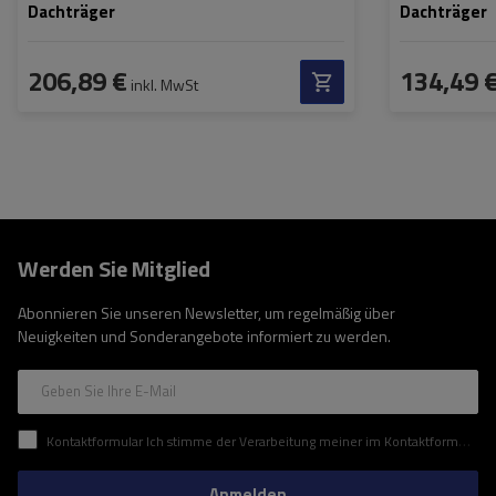
Dachträger
Dachträger
206,89 €
134,49 
inkl. MwSt
Werden Sie Mitglied
Abonnieren Sie unseren Newsletter, um regelmäßig über
Neuigkeiten und Sonderangebote informiert zu werden.
Geben Sie Ihre E-Mail
Kontaktformular Ich stimme der Verarbeitung meiner im Kontaktformular enthaltenen personenbezogenen Daten gemäß der Verordnung (EU) des Europäischen Parlaments und des Rates zu.
Anmelden