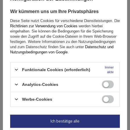
Wir kümmern uns um Ihre Privatsphäres
Diese Seite nutzt Cookies für verschiedene Dienstleistungen. Die
Richtlinien zur Verwendung von Cookies
werden hierbei
eingehalten. Sie können die Bedingungen für die Speicherung
Spezifikation
sowie den Zugriff auf die Cookie-Dateien in Ihrem Web-Browser
festlegen. Weitere Informationen zu den Nutzungsbedingungen
und zum Datenschutz finden Sie auch unter
Datenschutz und
Das Produkt passt zu Autos
Nutzungsbedingungen von Google
.
Immer
Lieferung
Funktionale Cookies (erforderlich)
aktiv
Analytics-Cookies
Stelle eine Frage
Werbe-Cookies
(0)
Bewertungen
Ich bestätige alle
Ihre Bewertung schreiben