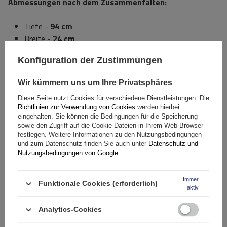
Abmessungen nach dem Zusammenfalten:
Tiefe -
94 cm
Breite -
24 cm
Höhe – etwa
70 cm
Konfiguration der Zustimmungen
Vollständige Abmessungen:
Wir kümmern uns um Ihre Privatsphäres
Tiefe -
94 cm
Diese Seite nutzt Cookies für verschiedene Dienstleistungen. Die
Richtlinien zur Verwendung von Cookies
werden hierbei
Breite -
112 cm
eingehalten. Sie können die Bedingungen für die Speicherung
Höhe – etwa
70 cm
sowie den Zugriff auf die Cookie-Dateien in Ihrem Web-Browser
festlegen. Weitere Informationen zu den Nutzungsbedingungen
und zum Datenschutz finden Sie auch unter
Datenschutz und
Spezifikation
Nutzungsbedingungen von Google
.
Immer
Das Produkt passt zu Autos
Funktionale Cookies (erforderlich)
aktiv
Analytics-Cookies
Stelle eine Frage