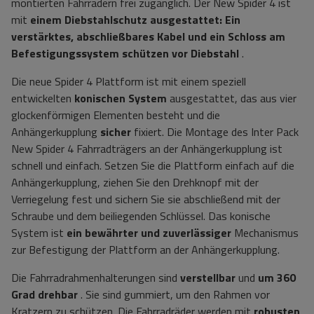
montierten Fahrrädern frei zugänglich. Der New Spider 4 ist
mit
einem Diebstahlschutz ausgestattet: Ein
verstärktes, abschließbares Kabel und ein Schloss am
Befestigungssystem schützen vor Diebstahl
.
Die neue Spider 4 Plattform ist mit einem speziell
entwickelten
konischen System
ausgestattet, das aus vier
glockenförmigen Elementen besteht und die
Anhängerkupplung
sicher
fixiert. Die Montage des Inter Pack
New Spider 4 Fahrradträgers an der Anhängerkupplung ist
schnell und einfach. Setzen Sie die Plattform einfach auf die
Anhängerkupplung, ziehen Sie den Drehknopf mit der
Verriegelung fest und sichern Sie sie abschließend mit der
Schraube und dem beiliegenden Schlüssel. Das konische
System ist
ein bewährter und zuverlässiger
Mechanismus
zur Befestigung der Plattform an der Anhängerkupplung.
Die Fahrradrahmenhalterungen sind
verstellbar
und
um 360
Grad drehbar
. Sie sind gummiert, um den Rahmen vor
Kratzern zu schützen. Die Fahrradräder werden mit
robusten