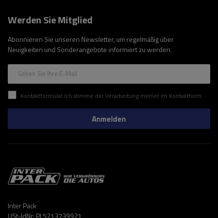
Werden Sie Mitglied
Abonnieren Sie unseren Newsletter, um regelmäßig über
Neuigkeiten und Sonderangebote informiert zu werden.
Geben Sie Ihre E-Mail
Kontaktformular Ich stimme der Verarbeitung meiner im Kontaktformular enthaltenen personenbezogenen Daten gemäß der Verordnung (EU) des Europäischen Parlaments und des Rates zu.
Anmelden
Inter Pack
USt-IdNr: PL5213739921