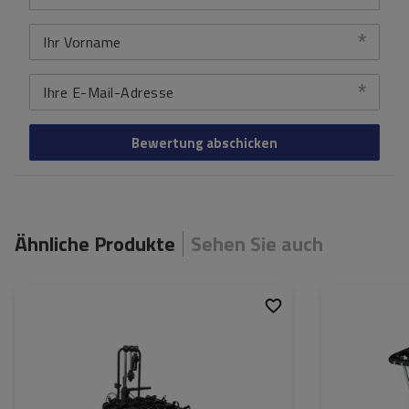
Ihr Vorname
Ihre E-Mail-Adresse
Bewertung abschicken
Ähnliche Produkte
Sehen Sie auch
Fassungsvermögen:
4
Fassungsvermög
Fahrräder:
Fahrräder:
Maximales
20 kg
Maximales
Fahrradgewicht:
Fahrradgewicht:
Zuladung des
60 kg
Nutzlast der Hal
Fahrradträgers:
Möglichkeit zu