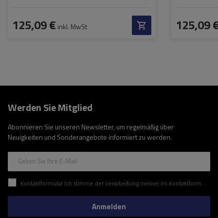
125,09 €
125,09 
inkl. MwSt
Werden Sie Mitglied
Abonnieren Sie unseren Newsletter, um regelmäßig über
Neuigkeiten und Sonderangebote informiert zu werden.
Geben Sie Ihre E-Mail
Kontaktformular Ich stimme der Verarbeitung meiner im Kontaktformular enthaltenen personenbezogenen Daten gemäß der Verordnung (EU) des Europäischen Parlaments und des Rates zu.
Anmelden