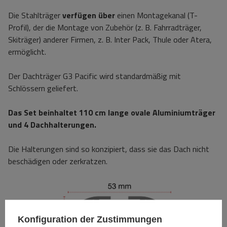
Die Stahlträger
verfügen über
einen Montagekanal (T-
Profil), der die Montage von Zubehör (z. B. Fahrradträger,
Skiträger) anderer Firmen, z. B. Inter Pack, Thule oder Atera,
ermöglicht.
Der Dachträger G3 Pacific wird standardmäßig mit
Schlössern geliefert.
Das Set beinhaltet 110 cm lange ovale Aluminiumträger
und 4 Dachhalterungen.
Die Halterungen sind so konzipiert, dass sie das Dach nicht
beschädigen oder zerkratzen.
Konfiguration der Zustimmungen