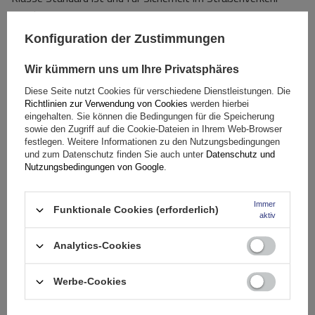
sorgt.
Konfiguration der Zustimmungen
Das Schneekettenmodell Royal
passt auf
viele gängige
Reifengrößen
und ist somit eine vielseitige und praktische
Wir kümmern uns um Ihre Privatsphäres
Lösung.
Vor dem Kauf
sollten Sie jedoch in der
Bedienungsanleitung Ihres Fahrzeugs nachsehen, ob der
Diese Seite nutzt Cookies für verschiedene Dienstleistungen. Die
Richtlinien zur Verwendung von Cookies
werden hierbei
Hersteller die Verwendung herkömmlicher
16-mm-
eingehalten. Sie können die Bedingungen für die Speicherung
Schneeketten zulässt.
sowie den Zugriff auf die Cookie-Dateien in Ihrem Web-Browser
festlegen. Weitere Informationen zu den Nutzungsbedingungen
und zum Datenschutz finden Sie auch unter
Datenschutz und
Spezifikation
Nutzungsbedingungen von Google
.
Immer
Das Produkt passt zu Autos
Funktionale Cookies (erforderlich)
aktiv
Analytics-Cookies
Lieferung
Werbe-Cookies
Stelle eine Frage