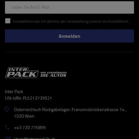
Geben Sie Ihre E-Mail
Kontaktformular Ich stimme der Verarbeitung meiner im Kontaktformular enthaltenen personenbezogenen Daten gemäß der Verordnung (EU) des Europäischen Parlaments und des Rates zu.
Anmelden
Inter Pack
USt-IdNr: PL5213739921
Österreichisch Rückgabelager: Franzensbrückenstrasse 14 ,
1020 Wien
+43 720 775899
shop@interpack24.at