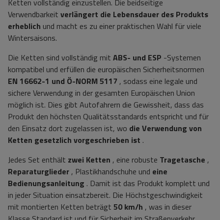
Ketten vollständig einzustellen. Die beidseitige
Verwendbarkeit
verlängert die Lebensdauer des Produkts
erheblich
und macht es zu einer praktischen Wahl für viele
Wintersaisons.
Die Ketten sind vollständig mit
ABS- und ESP
-Systemen
kompatibel und erfüllen die europäischen Sicherheitsnormen
EN 16662-1 und Ö-NORM 5117
, sodass eine legale und
sichere Verwendung in der gesamten Europäischen Union
möglich ist. Dies gibt Autofahrern die Gewissheit, dass das
Produkt den höchsten Qualitätsstandards entspricht und für
den Einsatz dort zugelassen ist, wo
die Verwendung von
Ketten gesetzlich vorgeschrieben ist
.
Jedes Set enthält
zwei Ketten
, eine robuste
Tragetasche
,
Reparaturglieder
, Plastikhandschuhe und
eine
Bedienungsanleitung
. Damit ist das Produkt komplett und
in jeder Situation einsatzbereit. Die Höchstgeschwindigkeit
mit montierten Ketten beträgt
50 km/h
, was in dieser
Klasse Standard ist und für Sicherheit im Straßenverkehr