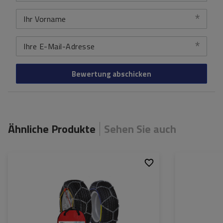
Ihr Vorname
Ihre E-Mail-Adresse
Bewertung abschicken
Ähnliche Produkte
Sehen Sie auch
Größe des Kettenglieds:
16 mm
Größe des Kette
Montagemethode:
ohne Auffahren
Montagemethod
Selbstspannsystem:
nein
Selbstspannsys
Zertifikat:
ÖNORM V5117
Zertifikat: