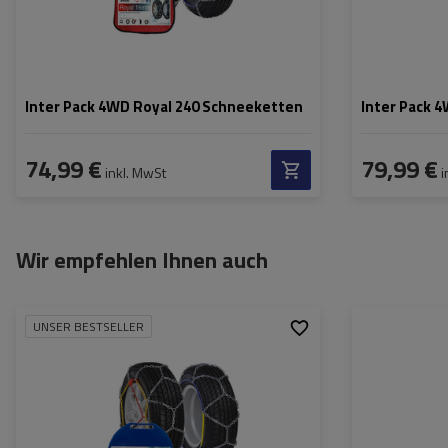
Inter Pack 4WD Royal 240 Schneeketten
Inter Pack 
74,99 €
79,99 €
inkl. MwSt
i
Wir empfehlen Ihnen auch
UNSER BESTSELLER
Größe des Kettenglieds:
9 mm
Größe des Kette
Montagemethode:
ohne Auffahren
Montagemethod
Selbstspannsystem:
nein
Selbstspannsys
Zertifikat:
ÖNORM V5117
,
TÜV/GS
Zertifikat: