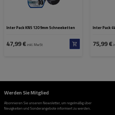
Inter Pack KNS 120 9mm Schneeketten
Inter Pack 
47,99 €
75,99 €
inkl. MwSt
i
Werden Sie Mitglied
Abonnieren Sie unseren Newsletter, um regelmäßig über
Neuigkeiten und Sonderangebote informiert zu werden.