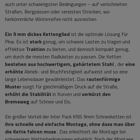
auch unter schwierigsten Bedingungen – auf verschneiten
Straßen, Bergpässen oder vereisten Strecken, wo
herkömmliche Winterreifen nicht ausreichen.
Ein 9 mm dickes Kettenglied
ist die optimale Lösung für
Pkw. Es ist
stark
genug, um schwere Lasten zu tragen und
effektive
Traktion
zu bieten, und dennoch kompakt genug,
um durch die meisten Radkästen zu passen. Die Ketten
bestehen aus hochwertigem, gehärtetem Stahl
, der
eine
erhöhte
Abrieb- und Bruchfestigkeit aufweist und so eine
lange Lebensdauer gewährleistet. Das
rautenförmige
Muster
sorgt für gleichmäßigen Druck auf die Straße,
erhöht die Stabilität
in Kurven und
verkürzt den
Bremsweg
auf Schnee und Eis.
Ein großer Vorteil der Inter Pack KNS 9mm Schneeketten ist
ihre schnelle und einfache Montage, ohne
dass man über
die Kette fahren muss
. Das erleichtert die Montage bei
schwierigen Wetterbedingungen erheblich. Nach der Montage