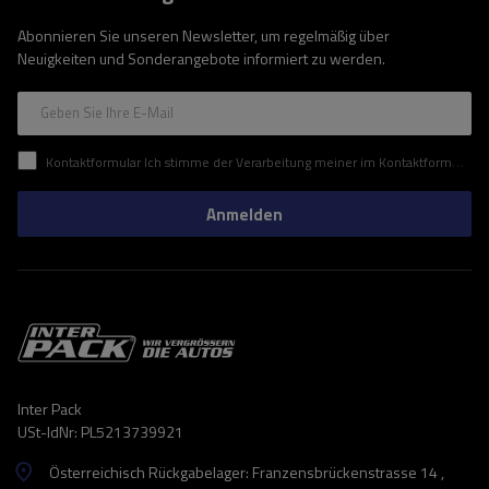
Abonnieren Sie unseren Newsletter, um regelmäßig über
Neuigkeiten und Sonderangebote informiert zu werden.
Geben Sie Ihre E-Mail
Kontaktformular Ich stimme der Verarbeitung meiner im Kontaktformular enthaltenen personenbezogenen Daten gemäß der Verordnung (EU) des Europäischen Parlaments und des Rates zu.
Anmelden
Inter Pack
USt-IdNr: PL5213739921
Österreichisch Rückgabelager: Franzensbrückenstrasse 14 ,