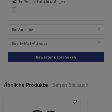
Ihr Produktfoto hinzufügen:
Ihr Vorname
Ihre E-Mail-Adresse
Bewertung abschicken
Ähnliche Produkte
Sehen Sie auch
Größe des Kettenglieds:
9 mm
Größe des Kette
Montagemethode:
ohne Auffahren
Montagemethod