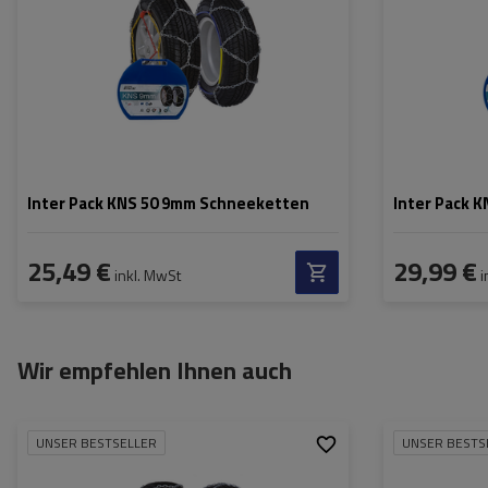
Selbstspannsystem:
nein
Selbstspannsys
Zertifikat:
ÖNORM V5117
,
TÜV/GS
Zertifikat:
Inter Pack KNS 50 9mm Schneeketten
Inter Pack 
25,49 €
29,99 €
inkl. MwSt
i
Wir empfehlen Ihnen auch
UNSER BESTSELLER
UNSER BESTS
Größe des Kettenglieds:
9 mm
Größe des Kette
Montagemethode:
ohne Auffahren
Montagemethod