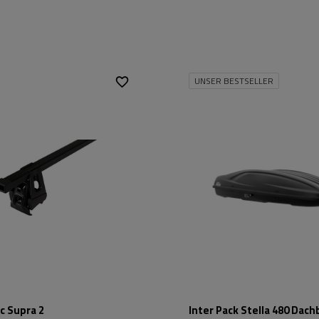
UNSER BESTSELLER
Fassungsvermögen:
390 l
Länge:
193 cm
max. Zuladung:
75 kg
Öffnung:
Beidseitig
Farbe:
Schwarz k
c Supra 2
Inter Pack Stella 480 Dach