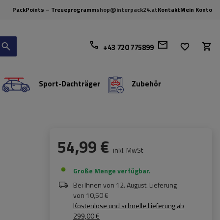
PackPoints – Treueprogramm
shop@interpack24.at
Kontakt
Mein Konto
+43 720 775899
Sport-Dachträger
Zubehör
54,99 €
inkl. MwSt
Große Menge verfügbar
Bei Ihnen von
12. August
. Lieferung
von
10,50 €
Kostenlose und schnelle Lieferung
ab
299,00 €