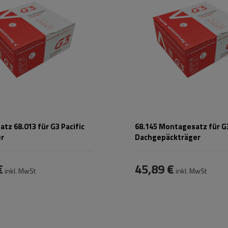
tz 68.013 für G3 Pacific
68.145 Montagesatz für G3
er
Dachgepäckträger
€
45,89 €
inkl. MwSt
inkl. MwSt