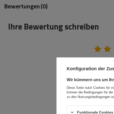
Bewertungen
(0)
Ihre Bewertung schreiben
Inhalt Ihrer Bewertung
Konfiguration der Z
Wir kümmern uns um Ihr
Diese Seite nutzt Cookies für v
können die Bedingungen für die 
Ihr Produktfoto
zu den Nutzungsbedingungen un
hinzufügen:
Funktionale Cookies 