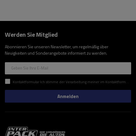
Werden Sie Mitglied
Abonnieren Sie unseren Newsletter, um regelmäßig über
Neuigkeiten und Sonderangebote informiert zu werden.
Geben Sie Ihre E-Mail
Kontaktformular Ich stimme der Verarbeitung meiner im Kontaktformular enthaltenen personenbezogenen Daten gemäß der Verordnung (EU) des Europäischen Parlaments und des Rates zu.
Anmelden