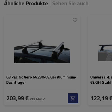
Ähnliche Produkte
Sehen Sie auch
G3 Pacific Aero 64.230-68.034 Aluminium-
Universal-Da
Dachträger
68.034 Stahl
203,99 €
122,19 
inkl. MwSt