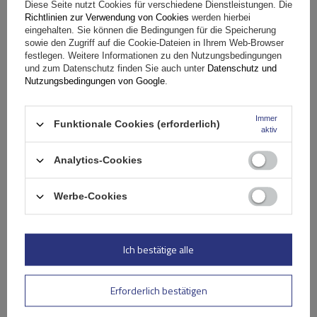
Diese Seite nutzt Cookies für verschiedene Dienstleistungen. Die
Richtlinien zur Verwendung von Cookies
werden hierbei
eingehalten. Sie können die Bedingungen für die Speicherung
Spezifikation
sowie den Zugriff auf die Cookie-Dateien in Ihrem Web-Browser
festlegen. Weitere Informationen zu den Nutzungsbedingungen
und zum Datenschutz finden Sie auch unter
Datenschutz und
Das Produkt passt zu Autos
Nutzungsbedingungen von Google
.
Stelle eine Frage
Immer
Funktionale Cookies (erforderlich)
aktiv
(0)
Analytics-Cookies
Bewertungen
Werbe-Cookies
Ihre Bewertung schreiben
Ihre Note:
Ich bestätige alle
5/5
Erforderlich bestätigen