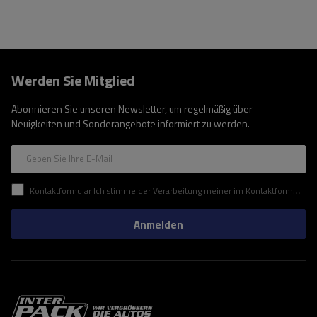
Werden Sie Mitglied
Abonnieren Sie unseren Newsletter, um regelmäßig über
Neuigkeiten und Sonderangebote informiert zu werden.
Geben Sie Ihre E-Mail
Kontaktformular Ich stimme der Verarbeitung meiner im Kontaktformular enthaltenen personenbezogenen Daten gemäß der Verordnung (EU) des Europäischen Parlaments und des Rates zu.
Anmelden