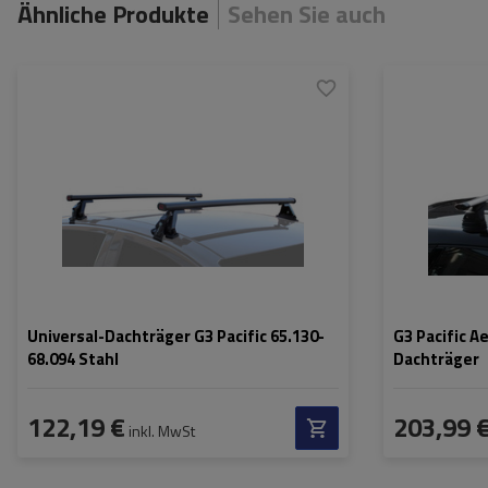
Ähnliche Produkte
Sehen Sie auch
Universal-Dachträger G3 Pacific 65.130-
G3 Pacific A
68.094 Stahl
Dachträger
122,19 €
203,99 
inkl. MwSt