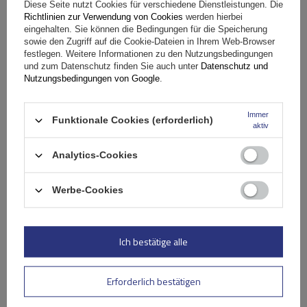
Diese Seite nutzt Cookies für verschiedene Dienstleistungen. Die
Richtlinien zur Verwendung von Cookies
werden hierbei
eingehalten. Sie können die Bedingungen für die Speicherung
Spezifikation
sowie den Zugriff auf die Cookie-Dateien in Ihrem Web-Browser
festlegen. Weitere Informationen zu den Nutzungsbedingungen
und zum Datenschutz finden Sie auch unter
Datenschutz und
Das Produkt passt zu Autos
Nutzungsbedingungen von Google
.
Stelle eine Frage
Immer
Funktionale Cookies (erforderlich)
aktiv
(0)
Analytics-Cookies
Bewertungen
Werbe-Cookies
Ihre Bewertung schreiben
Ihre Note:
Ich bestätige alle
5/5
Erforderlich bestätigen