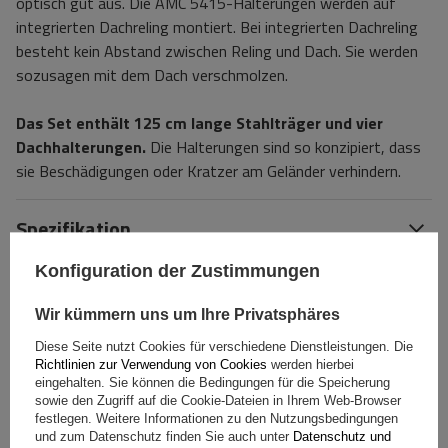
optisch gut aus. Die AMC 5415-Halterungen werden auf
integrierten Dachreling montiert. Bei integrierten Dachreling
besteht kein Abstand zwischen Reling und Dach. Sie werden
sozusagen mit dem Dach verschmolzen.
Das Set enthält 125 cm lange Stahlträger und vier
Dachhalterungen.
Die Halterungen sind so konzipiert, dass
sie Beschädigungen oder Kratzer am Geländer verhindern.
Spezifikation
Konfiguration der Zustimmungen
Das Produkt passt zu Autos
Wir kümmern uns um Ihre Privatsphäres
Lieferung
Diese Seite nutzt Cookies für verschiedene Dienstleistungen. Die
Richtlinien zur Verwendung von Cookies
werden hierbei
eingehalten. Sie können die Bedingungen für die Speicherung
Stelle eine Frage
sowie den Zugriff auf die Cookie-Dateien in Ihrem Web-Browser
festlegen. Weitere Informationen zu den Nutzungsbedingungen
und zum Datenschutz finden Sie auch unter
Datenschutz und