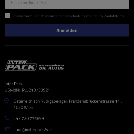
Geben Sie Ihre E-Mail
Kontaktformular Ich stimme der Verarbeitung meiner im Kontaktformular enthaltenen personenbezogenen Daten gemäß der Verordnung (EU) des Europäischen Parlaments und des Rates zu.
Anmelden
Inter Pack
USt-IdNr: PL5213739921
Österreichisch Rückgabelager: Franzensbrückenstrasse 14 ,
1020 Wien
+43 720 775899
shop@interpack24.at