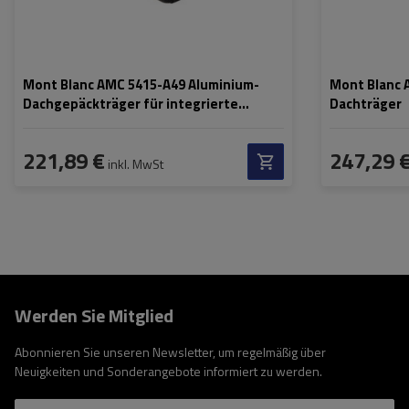
Mont Blanc AMC 5415-A49 Aluminium-
Mont Blanc 
Dachgepäckträger für integrierte
Dachträger
Schienen
221,89 €
247,29 
inkl. MwSt
Werden Sie Mitglied
Abonnieren Sie unseren Newsletter, um regelmäßig über
Neuigkeiten und Sonderangebote informiert zu werden.