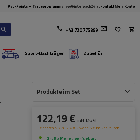
PackPoints – Treueprogramm
shop@interpack24.at
Kontakt
Mein Konto
+43 720 775899
Sport-Dachträger
Zubehör
Produkte im Set
-
122,19 €
inkl. MwSt
Sie sparen
5.92%
(
7.69
€
), wenn Sie im Set kaufen.
Große Menge verfügbar