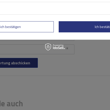
lich bestätigen
Ich bestäti
rtung abschicken
ie auch