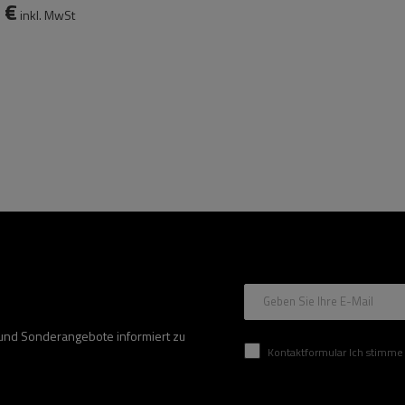
 €
inkl. MwSt
Geben Sie Ihre E-Mail
 und Sonderangebote informiert zu
Kontaktformular Ich stimme der Verarbeitung mei