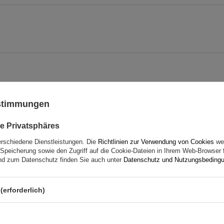
ustimmungen
e Privatsphäres
erschiedene Dienstleistungen. Die
Richtlinien zur Verwendung von Cookies
wer
Ihre Note:
Speicherung sowie den Zugriff auf die Cookie-Dateien in Ihrem Web-Browser 
5/5
d zum Datenschutz finden Sie auch unter
Datenschutz und Nutzungsbeding
(erforderlich)