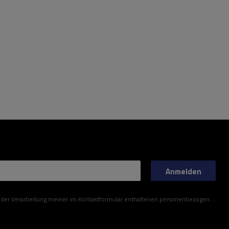
Anmelden
ner im Kontaktformular enthaltenen personenbezogenen Daten gemäß der Verordnung (EU) des Europäischen Parlaments und des Rates zu.