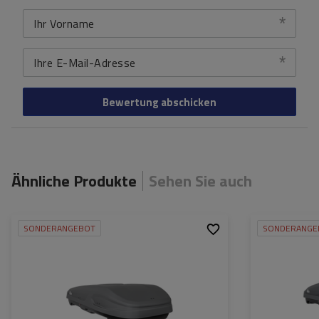
Ihr Vorname
Ihre E-Mail-Adresse
Bewertung abschicken
Ähnliche Produkte
Sehen Sie auch
SONDERANGEBOT
SONDERANGE
Fassungsvermögen:
470 l
Fassungsvermög
Länge:
186 cm
Länge:
max. Zuladung:
75 kg
max. Zuladung:
Öffnung:
Beidseitig
Öffnung:
Farbe:
anthrazit matt
Farbe: