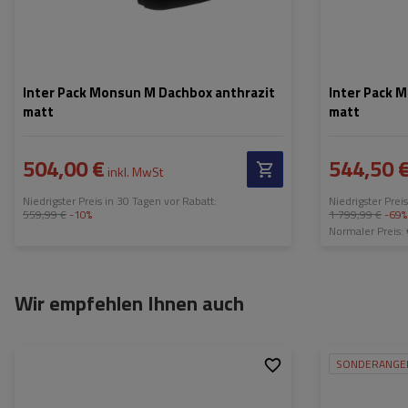
Inter Pack Monsun M Dachbox anthrazit
Inter Pack 
matt
matt
504,00 €
544,50 
inkl. MwSt
Niedrigster Preis in 30 Tagen vor Rabatt:
Niedrigster Prei
559,99 €
-10%
1 799,99 €
-69%
Normaler Preis:
Wir empfehlen Ihnen auch
SONDERANGE
Fassungsvermögen:
470 l
Fassungsvermög
Länge:
186 cm
Länge: