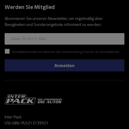
Werden Sie Mitglied
Abonnieren Sie unseren Newsletter, um regelmäßig über
Neuigkeiten und Sonderangebote informiert zu werden.
Geben Sie Ihre E-Mail
Kontaktformular Ich stimme der Verarbeitung meiner im Kontaktformular enthaltenen personenbezogenen Daten gemäß der Verordnung (EU) des Europäischen Parlaments und des Rates zu.
Anmelden
Inter Pack
USt-IdNr: PL5213739921