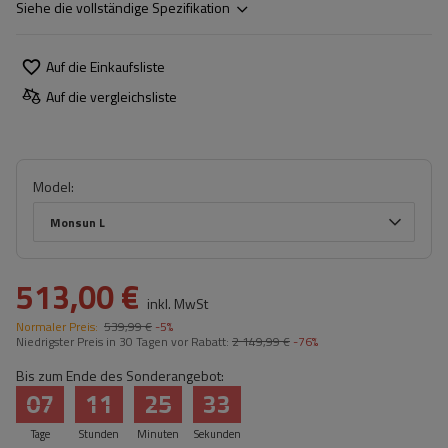
Siehe die vollständige Spezifikation
Auf die Einkaufsliste
Auf die vergleichsliste
Model
Monsun L
513,00 €
inkl. MwSt
Normaler Preis:
539,99 €
-5%
Niedrigster Preis in 30 Tagen vor Rabatt:
2 149,99 €
-76%
Bis zum Ende des Sonderangebot:
07
11
25
32
Tage
Stunden
Minuten
Sekunden