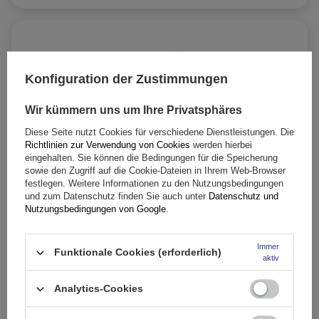
Konfiguration der Zustimmungen
Wir kümmern uns um Ihre Privatsphäres
Diese Seite nutzt Cookies für verschiedene Dienstleistungen. Die
Richtlinien zur Verwendung von Cookies
werden hierbei
eingehalten. Sie können die Bedingungen für die Speicherung
sowie den Zugriff auf die Cookie-Dateien in Ihrem Web-Browser
festlegen. Weitere Informationen zu den Nutzungsbedingungen
und zum Datenschutz finden Sie auch unter
Datenschutz und
Nutzungsbedingungen von Google
.
Praktisch
Immer
Funktionale Cookies (erforderlich)
aktiv
Die Box wird mit einem Textilgurt geliefert, der
Analytics-Cookies
Ihr Gepäck zusätzlich sichert und das Verstauen
in der Box erleichtert. Wir empfehlen Ihnen,