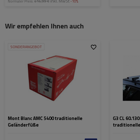
inkl. MwSt
Normaler Preis:
414,99 €
-10%
Wir empfehlen Ihnen auch
SONDERANGEBOT
Mont Blanc AMC 5400 traditionelle
G3 CL 60.130
Geländerfüße
traditionell
Aluminiums