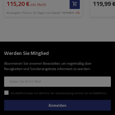
115,20 €
119,99 
inkl. MwSt
Niedrigster Preis in 30 Tagen vor Rabatt:
127,99 €
-9%
Werden Sie Mitglied
Abonnieren Sie unseren Newsletter, um regelmäßig über
Neuigkeiten und Sonderangebote informiert zu werden.
Geben Sie Ihre E-Mail
Kontaktformular Ich stimme der Verarbeitung meiner im Kontaktformular enthaltenen personenbezogenen Daten gemäß der Verordnung (EU) des Europäischen Parlaments und des Rates zu.
Anmelden