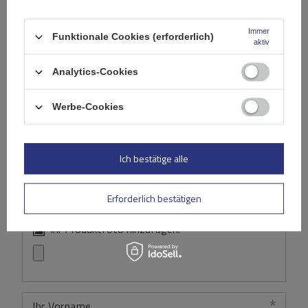
Immer
Funktionale Cookies (erforderlich)
Ihre Bewertung schreiben
aktiv
Analytics-Cookies
Ihre Note:
5/5
Werbe-Cookies
Inhalt Ihrer Bewertung
Ich bestätige alle
Erforderlich bestätigen
Ihr Produktfoto hinzufügen:
Ihr Vorname