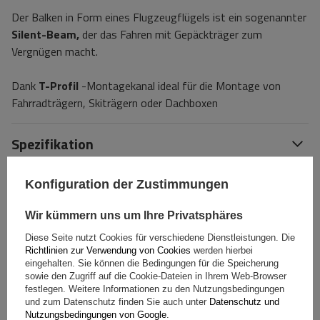
Der Balken in Form eines Flugzeugflügels ist ein sogenannter
Silent-Beam,
der das Fahren mit Gepäckträger zum
Vergnügen macht.
Dank
T-Profil
-Montagekanal ideal für die Montage von
Fahrradträgern, Skiträgern oder Dachboxen
Spezifikation
Das Produkt passt zu Autos
Konfiguration der Zustimmungen
Wir kümmern uns um Ihre Privatsphäres
Lieferung
Diese Seite nutzt Cookies für verschiedene Dienstleistungen. Die
Richtlinien zur Verwendung von Cookies
werden hierbei
eingehalten. Sie können die Bedingungen für die Speicherung
Stelle eine Frage
sowie den Zugriff auf die Cookie-Dateien in Ihrem Web-Browser
festlegen. Weitere Informationen zu den Nutzungsbedingungen
und zum Datenschutz finden Sie auch unter
Datenschutz und
(0)
Bewertungen
Nutzungsbedingungen von Google
.