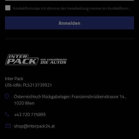
Kontaktformular Ich stimme der Verarbeitung meiner im Kontaktformular enthaltenen personenbezogenen Daten gemäß der Verordnung (EU) des Europäischen Parlaments und des Rates zu.
Anmelden
Inter Pack
USt-IdNr: PL5213739921
Österreichisch Rückgabelager: Franzensbrückenstrasse 14 ,
1020 Wien
+43 720 775899
shop@interpack24.at