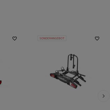
SONDERANGEBOT
Fassungsvermögen:
2
Fahrräder:
Maximales
30 kg
Fahrradgewicht:
Zuladung des
60 kg
Fahrradträgers:
Max. Radabstand:
1300 mm
Abstand zwischen den
300 mm
Fahrrädern: