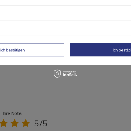
lich bestätigen
Ich bestäti
Ihre Note:
5/5