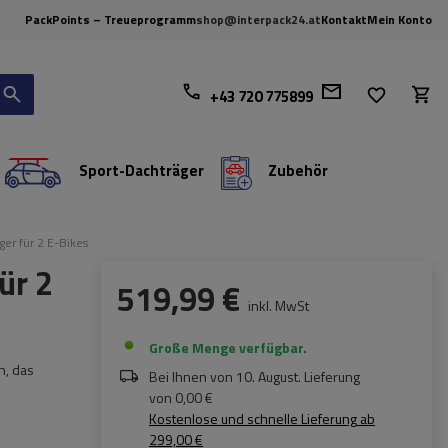
PackPoints – Treueprogramm
shop@interpack24.at
Kontakt
Mein Konto
+43 720 775899
Sport-Dachträger
Zubehör
er für 2 E-Bikes
ür 2
519,99 €
inkl. MwSt
Große Menge verfügbar
n, das
Bei Ihnen von
10. August
. Lieferung
von
0,00 €
Kostenlose und schnelle Lieferung
ab
299,00 €