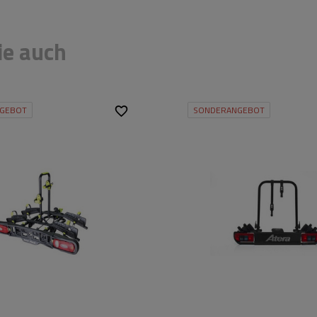
ie auch
GEBOT
SONDERANGEBOT
mögen:
2
Fassungsvermögen:
2
Fahrräder:
20 kg
Maximales
30 kg
ht:
Fahrradgewicht:
40 kg
Zuladung des
60 kg
s:
Fahrradträgers:
and:
1170 mm
Max. Radabstand:
1150 mm
chen den
280 mm
Abstand zwischen den
230 mm
Fahrrädern: