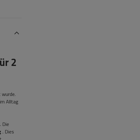
ür 2
t wurde.
im Alltag
. Die
g
. Dies
t