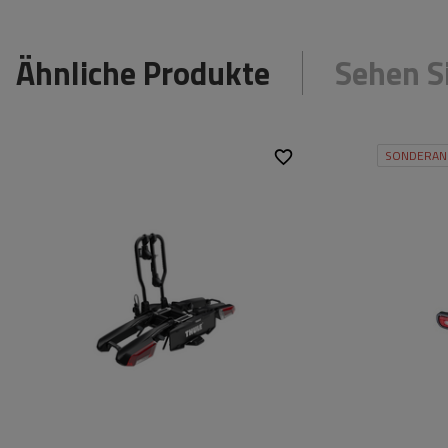
Ähnliche Produkte
Sehen S
SONDERAN
Fassungsvermögen:
2
Fassungsver
Fahrräder:
Fahrräder:
Maximales
30 kg
Maximales
Fahrradgewicht:
Fahrradgewic
Zuladung des
60 kg
Zuladung des
Fahrradträgers:
Fahrradträger
Max. Radabstand:
1350 mm
Max. Radabst
Abstand zwischen den
250 mm
Abstand zwis
Fahrrädern:
Fahrrädern: