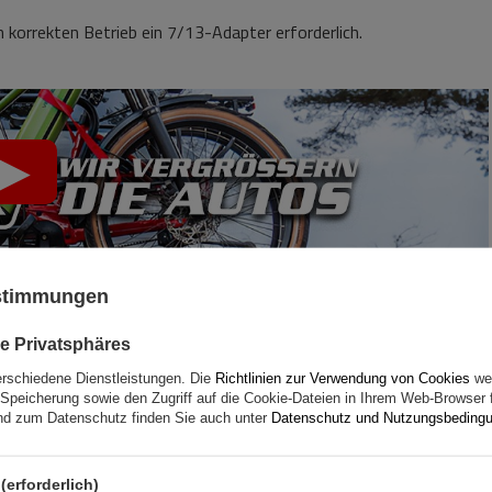
 korrekten Betrieb ein 7/13-Adapter erforderlich.
ustimmungen
e Privatsphäres
erschiedene Dienstleistungen. Die
Richtlinien zur Verwendung von Cookies
wer
Speicherung sowie den Zugriff auf die Cookie-Dateien in Ihrem Web-Browser 
d zum Datenschutz finden Sie auch unter
Datenschutz und Nutzungsbeding
(erforderlich)