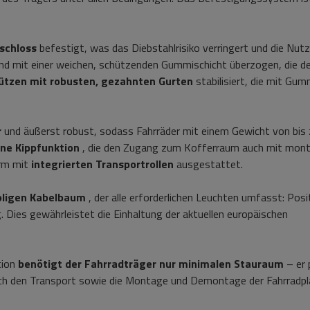
lschloss
befestigt, was das Diebstahlrisiko verringert und die Nut
nd mit einer weichen, schützenden Gummischicht überzogen, die 
tützen mit robusten, gezahnten Gurten
stabilisiert, die mit Gum
r
und äußerst robust, sodass Fahrräder mit einem Gewicht von bis
ine Kippfunktion
, die den Zugang zum Kofferraum auch mit mont
orm mit
integrierten Transportrollen
ausgestattet.
oligen Kabelbaum
, der alle erforderlichen Leuchten umfasst: Posi
 Dies gewährleistet die Einhaltung der aktuellen europäischen
tion
benötigt der Fahrradträger nur minimalen Stauraum
– er 
auch den Transport sowie die Montage und Demontage der Fahrradp