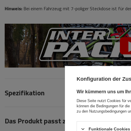
Hinweis:
Bei einem Fahrzeug mit 7-poliger Steckdose ist für den
Konfiguration der Z
Spezifikation
Wir kümmern uns um Ihr
Diese Seite nutzt Cookies für v
können die Bedingungen für die 
zu den Nutzungsbedingungen un
Das Produkt passt zu Autos
Funktionale Cookies 