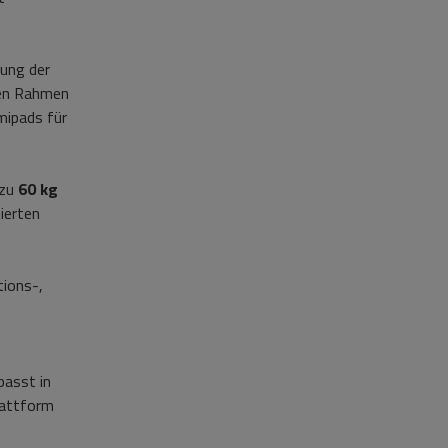
zung der
den Rahmen
mipads für
 zu
60 kg
ierten
tions-,
passt in
lattform