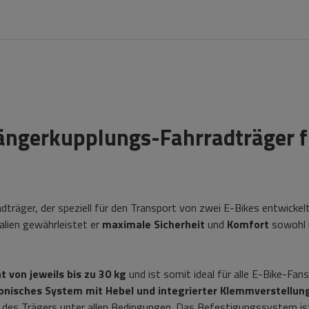
hängerkupplungs-Fahrradträger f
adträger, der speziell für den Transport von zwei E-Bikes entwickel
lien gewährleistet er
maximale Sicherheit
und
Komfort
sowohl 
 von jeweils bis zu 30 kg
und ist somit ideal für alle E-Bike-Fans
konisches System mit Hebel und integrierter Klemmverstellun
lt des Trägers unter allen Bedingungen. Das Befestigungssystem is