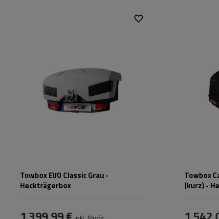
Fassungsvermögen:
305 l
Fassungsver
Stützlast für max.
50 kg
Stützlast für 
Nutzlast:
Nutzlast:
Montagemethode:
auf Haken
Montagemet
Zertifikat:
TÜV
,
City Crash
Zertifikat:
Towbox EVO Classic Grau -
Towbox Ca
Heckträgerbox
(kurz) - 
1 399,99 €
1 542,
inkl. MwSt