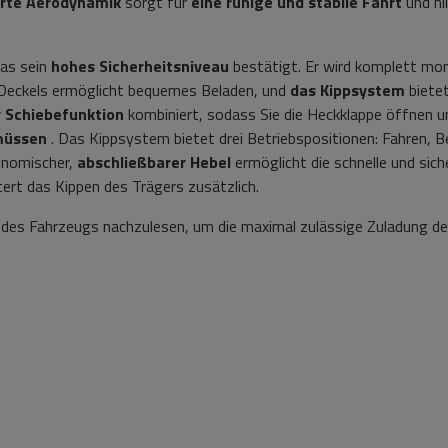
rte Aerodynamik
sorgt für
eine ruhige und stabile Fahrt
und hi
as sein
hohes Sicherheitsniveau
bestätigt. Er wird komplett mon
 Deckels ermöglicht bequemes Beladen, und
das Kippsystem
biete
r Schiebefunktion
kombiniert, sodass Sie die Heckklappe öffnen 
müssen
. Das Kippsystem bietet drei Betriebspositionen: Fahren, B
onomischer,
abschließbarer Hebel
ermöglicht die schnelle und sich
ert das Kippen des Trägers zusätzlich.
 des Fahrzeugs nachzulesen, um die maximal zulässige Zuladung d