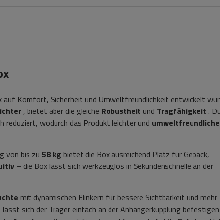
ox
k auf Komfort, Sicherheit und Umweltfreundlichkeit entwickelt wur
eichter
, bietet aber die gleiche
Robustheit
und
Tragfähigkeit
. D
h reduziert, wodurch das Produkt leichter und
umweltfreundliche
ng von bis zu
58 kg
bietet die Box ausreichend Platz für Gepäck,
uitiv
– die Box lässt sich werkzeuglos in Sekundenschnelle an der
uchte
mit dynamischen Blinkern für bessere Sichtbarkeit und mehr
lässt sich der Träger einfach an der Anhängerkupplung befestigen