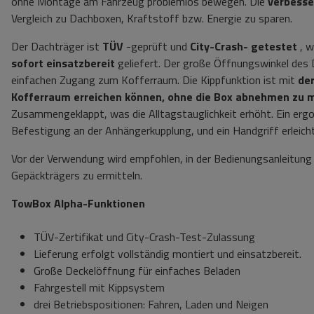
ohne Montage am Fahrzeug problemlos bewegen. Die
verbesse
Vergleich zu Dachboxen, Kraftstoff bzw. Energie zu sparen.
Der Dachträger ist
TÜV
-geprüft und
City-Crash-
getestet
, w
sofort einsatzbereit
geliefert. Der große Öffnungswinkel des
einfachen Zugang zum Kofferraum. Die Kippfunktion ist mit
de
Kofferraum erreichen können, ohne die Box abnehmen zu 
Zusammengeklappt, was die Alltagstauglichkeit erhöht. Ein erg
Befestigung an der Anhängerkupplung, und ein Handgriff erleicht
Vor der Verwendung wird empfohlen, in der Bedienungsanleitung
Gepäckträgers zu ermitteln.
TowBox Alpha-Funktionen
TÜV-Zertifikat und City-Crash-Test-Zulassung
Lieferung erfolgt vollständig montiert und einsatzbereit.
Große Deckelöffnung für einfaches Beladen
Fahrgestell mit Kippsystem
drei Betriebspositionen: Fahren, Laden und Neigen