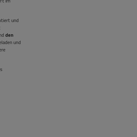
lft im
tiert und
t
und
den
eladen und
ere
es