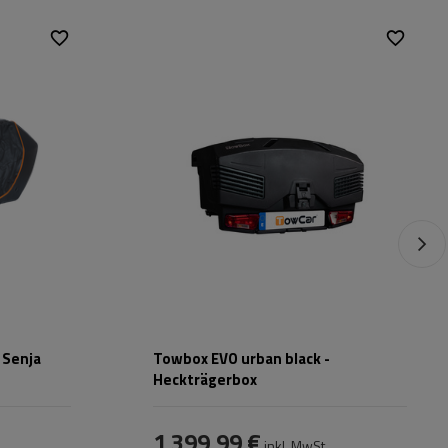
Fassungsvermögen:
305 l
Stützlast für max.
50 kg
Nutzlast:
Montagemethode:
auf Haken
Zertifikat:
TÜV
,
City Crash
 Senja
Towbox EVO urban black -
Heckträgerbox
1 399,99 €
inkl. MwSt