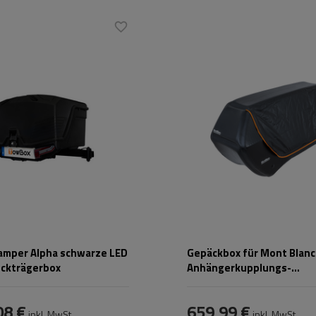
mögen:
330 l
Fassungsvermögen:
300 l
max.
42 kg
Breite:
166,5 cm
Stützlast für max.
48 kg
hode:
auf Haken
Nutzlast:
TÜV
,
City Crash
Abschließbar:
nie
mper Alpha schwarze LED
Gepäckbox für Mont Blanc
Heckträgerbox
Anhängerkupplungs-
Fahrradplattformen
08 €
659,99 €
inkl. MwSt
inkl. MwSt