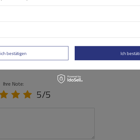
lich bestätigen
Ich bestäti
Ihre Note:
5/5