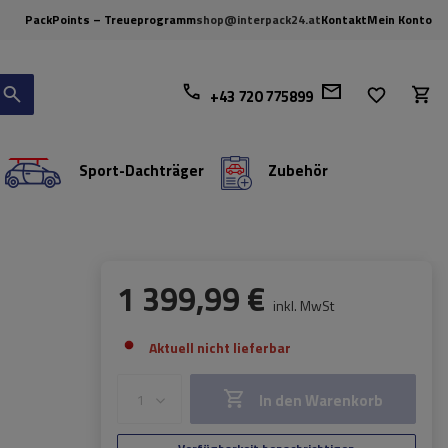
PackPoints – Treueprogramm
shop@interpack24.at
Kontakt
Mein Konto
+43 720 775899
Sport-Dachträger
Zubehör
1 399,99 €
inkl. MwSt
Aktuell nicht lieferbar
In den Warenkorb