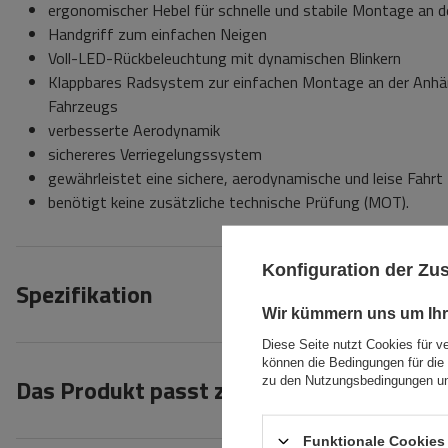
ergonomischer Hebel für schnelle und stabile Montage an 
Handgriff zum einfachen Neigen
Voll-LED-Rückbeleuchtung mit dynamischen Blinkern
Klappbares Radsystem zur einfachen Montage an der Anhä
Fahrzeugs
verbesserte Aerodynamik
sichereres Verriegelungssystem
gewährleistet eine sichere, aerodynamische und leise Fahrt
benötigt keine zusätzliche technische Prüfung (MOT).
Konfiguration der Z
Spezifikation
Wir kümmern uns um Ihr
Diese Seite nutzt Cookies für v
können die Bedingungen für die 
Das Produkt passt zu Autos
zu den Nutzungsbedingungen un
Funktionale Cookies 