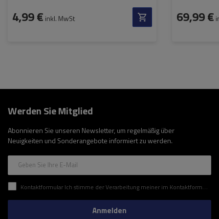
4,99 €
69,99 €
inkl. MwSt
i
Werden Sie Mitglied
Abonnieren Sie unseren Newsletter, um regelmäßig über
Neuigkeiten und Sonderangebote informiert zu werden.
Geben Sie Ihre E-Mail
Kontaktformular Ich stimme der Verarbeitung meiner im Kontaktformular enthaltenen personenbezogenen Daten gemäß der Verordnung (EU) des Europäischen Parlaments und des Rates zu.
Anmelden