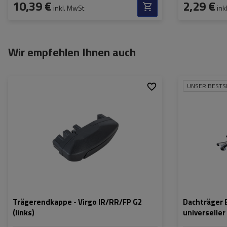
10,39 €
2,29 €
inkl. MwSt
ink
Wir empfehlen Ihnen auch
UNSER BESTS
Farbe:
schwarz
Trägerendkappe - Virgo IR/RR/FP G2
Dachträger E
(links)
universelle
Reling