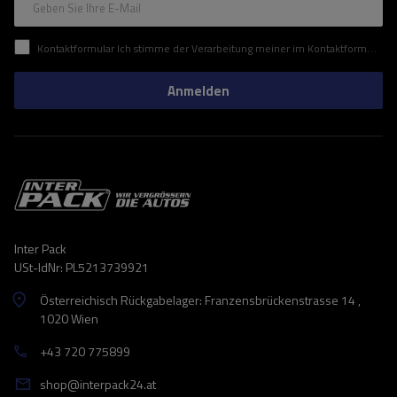
Geben Sie Ihre E-Mail
Kontaktformular Ich stimme der Verarbeitung meiner im Kontaktformular enthaltenen personenbezogenen Daten gemäß der Verordnung (EU) des Europäischen Parlaments und des Rates zu.
Anmelden
Inter Pack
USt-IdNr: PL5213739921
Österreichisch Rückgabelager: Franzensbrückenstrasse 14 ,
1020 Wien
+43 720 775899
shop@interpack24.at