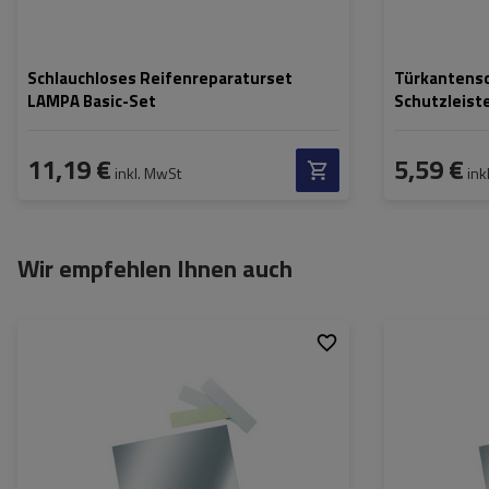
Schlauchloses Reifenreparaturset
Türkantens
LAMPA Basic-Set
Schutzleist
11,19 €
5,59 €
inkl. MwSt
ink
Wir empfehlen Ihnen auch