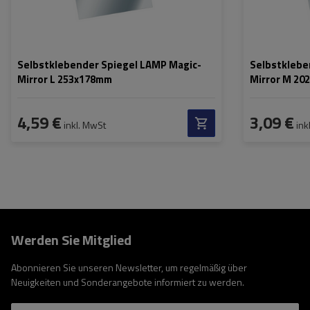
Selbstklebender Spiegel LAMP Magic-
Selbstklebe
Mirror L 253x178mm
Mirror M 20
4,59 €
3,09 €
inkl. MwSt
ink
Werden Sie Mitglied
Abonnieren Sie unseren Newsletter, um regelmäßig über
Neuigkeiten und Sonderangebote informiert zu werden.