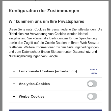
(0)
Bewertungen
Konfiguration der Zustimmungen
Ihre Bewertung schreiben
Wir kümmern uns um Ihre Privatsphäres
Diese Seite nutzt Cookies für verschiedene Dienstleistungen. Die
Ihre Note:
Richtlinien zur Verwendung von Cookies
werden hierbei
5/5
eingehalten. Sie können die Bedingungen für die Speicherung
sowie den Zugriff auf die Cookie-Dateien in Ihrem Web-Browser
festlegen. Weitere Informationen zu den Nutzungsbedingungen
und zum Datenschutz finden Sie auch unter
Datenschutz und
Inhalt Ihrer Bewertung
Nutzungsbedingungen von Google
.
Immer
Funktionale Cookies (erforderlich)
aktiv
Analytics-Cookies
Ihr Produktfoto hinzufügen:
Werbe-Cookies