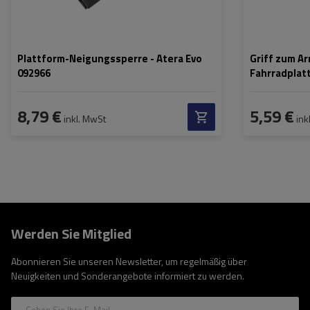
Plattform-Neigungssperre - Atera Evo
Griff zum Ar
092966
Fahrradplat
9918700435
8,79 €
5,59 €
inkl. MwSt
ink
Werden Sie Mitglied
Abonnieren Sie unseren Newsletter, um regelmäßig über
Neuigkeiten und Sonderangebote informiert zu werden.