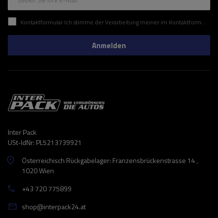
Geben Sie Ihre E-Mail
Kontaktformular Ich stimme der Verarbeitung meiner im Kontaktformular enthaltenen personenbezogenen Daten gemäß der Verordnung (EU) des Europäischen Parlaments und des Rates zu.
Anmelden
Inter Pack
USt-IdNr: PL5213739921
Österreichisch Rückgabelager: Franzensbrückenstrasse 14 ,
1020 Wien
+43 720 775899
shop@interpack24.at