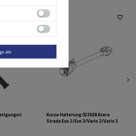
ge alle
stigungsriemen
Kurze Halterung 022638 Atera
Strada Evo 2/Evo 3/Vario 2/Vario 3