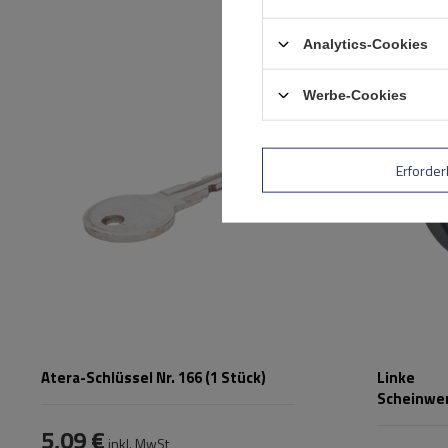
Analytics-Cookies
Passend für:
Atera
Werbe-Cookies
Erforder
Atera-Schlüssel Nr. 166 (1 Stück)
Linke
Scheinwe
Atera Str
5,09 €
inkl. MwSt