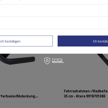
lich bestätigen
Ich bestäti
Fahrradrahmen-/Radbefe
rferbasis/Abdeckung
35 cm - Atera 9918701383
ada Sport 0969922670