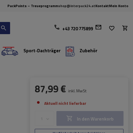
PackPoints – Treueprogramm
shop@interpack24.at
Kontakt
Mein Konto
+43 720 775899
Sport-Dachträger
Zubehör
87,99 €
inkl. MwSt
Aktuell nicht lieferbar
In den Warenkorb