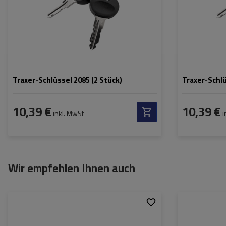
Traxer-Schlüssel 2085 (2 Stück)
Traxer-Schlü
10,39 €
10,39 €
inkl. MwSt
i
Wir empfehlen Ihnen auch