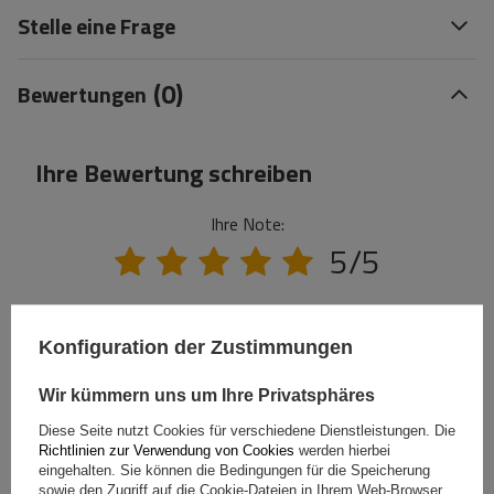
Stelle eine Frage
(0)
Bewertungen
Ihre Bewertung schreiben
Ihre Note:
5/5
Inhalt Ihrer Bewertung
Konfiguration der Zustimmungen
Wir kümmern uns um Ihre Privatsphäres
Diese Seite nutzt Cookies für verschiedene Dienstleistungen. Die
Richtlinien zur Verwendung von Cookies
werden hierbei
Ihr Produktfoto hinzufügen:
eingehalten. Sie können die Bedingungen für die Speicherung
sowie den Zugriff auf die Cookie-Dateien in Ihrem Web-Browser