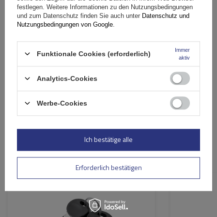
festlegen. Weitere Informationen zu den Nutzungsbedingungen
und zum Datenschutz finden Sie auch unter
Datenschutz und
Nutzungsbedingungen von Google
.
Ihr Vorname
Immer
Funktionale Cookies (erforderlich)
aktiv
Ihre E-Mail-Adresse
Analytics-Cookies
Bewertung abschicken
Werbe-Cookies
Ich bestätige alle
Ähnliche Produkte
Erforderlich bestätigen
Passend für:
Traxer
,
Zenith
,
Horizon
Passend für: