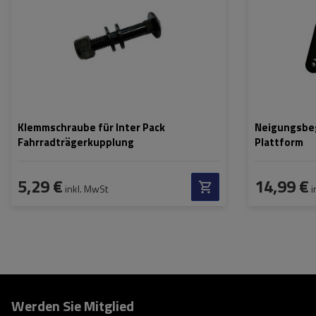
Klemmschraube für Inter Pack
Neigungsbeg
Fahrradträgerkupplung
Plattform
5,29 €
14,99 €
inkl. MwSt
i
Werden Sie Mitglied