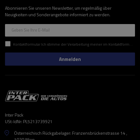
Abonnieren Sie unseren Newsletter, um regelmäßig über
Neuigkeiten und Sonderangebote informiert zu werden.
Geben Sie Ihre E-Mail
Kontaktformular Ich stimme der Verarbeitung meiner im Kontaktformular enthaltenen personenbezogenen Daten gemäß der Verordnung (EU) des Europäischen Parlaments und des Rates zu.
Anmelden
Inter Pack
USt-IdNr: PL5213739921
Österreichisch Rückgabelager: Franzensbrückenstrasse 14 ,
1020 Wien