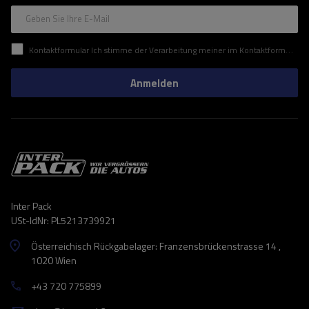
Geben Sie Ihre E-Mail
Kontaktformular Ich stimme der Verarbeitung meiner im Kontaktformular enthaltenen personenbezogenen Daten gemäß der Verordnung (EU) des Europäischen Parlaments und des Rates zu.
Anmelden
Inter Pack
USt-IdNr: PL5213739921
Österreichisch Rückgabelager: Franzensbrückenstrasse 14 ,
1020 Wien
+43 720 775899