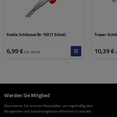
Stella-Schlüssel Nr. 192 (1 Stück)
Traxer-Schlü
6,99 €
10,39 €
inkl. MwSt
i
Werden Sie Mitglied
Abonnieren Sie unseren Newsletter, um regelmäßig über
Neuigkeiten und Sonderangebote informiert zu werden.