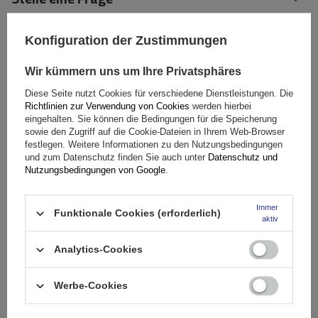
(0)
Bewertungen
Konfiguration der Zustimmungen
Wir kümmern uns um Ihre Privatsphäres
Ihre Bewertung schreiben
Diese Seite nutzt Cookies für verschiedene Dienstleistungen. Die
Richtlinien zur Verwendung von Cookies
werden hierbei
eingehalten. Sie können die Bedingungen für die Speicherung
Ihre Note:
sowie den Zugriff auf die Cookie-Dateien in Ihrem Web-Browser
5/5
festlegen. Weitere Informationen zu den Nutzungsbedingungen
und zum Datenschutz finden Sie auch unter
Datenschutz und
Nutzungsbedingungen von Google
.
Inhalt Ihrer Bewertung
Immer
Funktionale Cookies (erforderlich)
aktiv
Analytics-Cookies
Ihr Produktfoto hinzufügen:
Werbe-Cookies