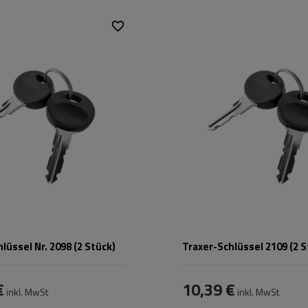
Traxer
,
Zenith
,
Passend für:
Traxer
,
Ze
Horizon
Horizon
lüssel Nr. 2098 (2 Stück)
Traxer-Schlüssel 2109 (2 S
€
10,39 €
inkl. MwSt
inkl. MwSt