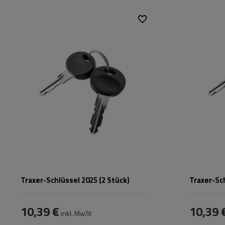
Passend für:
Traxer
,
Zenith
,
Passend für:
Horizon
Traxer-Schlüssel 2025 (2 Stück)
Traxer-Sch
10,39 €
10,39 
inkl. MwSt