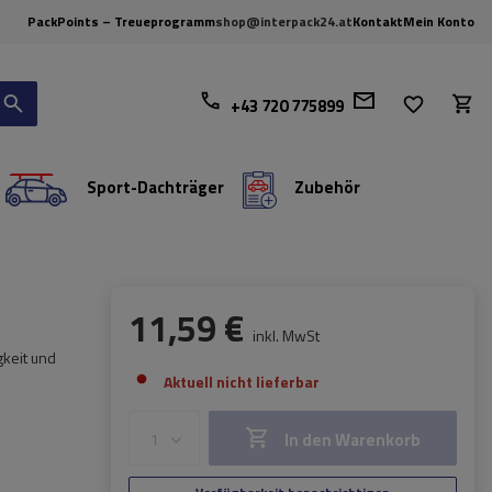
PackPoints – Treueprogramm
shop@interpack24.at
Kontakt
Mein Konto
+43 720 775899
Sport-Dachträger
Zubehör
11,59 €
inkl. MwSt
gkeit und
Aktuell nicht lieferbar
In den Warenkorb