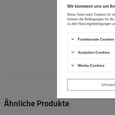
Wir kümmern uns um Ihr
Ihr Produktfoto
Diese Seite nutzt Cookies für v
hinzufügen:
können die Bedingungen für die 
zu den Nutzungsbedingungen un
Ihr Vorname
Funktionale Cookies 
Ihre E-Mail-Adresse
Analytics-Cookies
Bewe
Werbe-Cookies
Erforder
Ähnliche Produkte