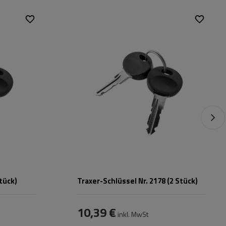
nith
,
Passend für:
Traxer
,
Zenith
,
Horizon
tück)
Traxer-Schlüssel Nr. 2178 (2 Stück)
10,39 €
inkl. MwSt