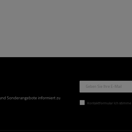
Geben Sie Ihre E-Mail
 und Sonderangebote informiert zu
Kontaktformular Ich stimme der Verarbeitung mei