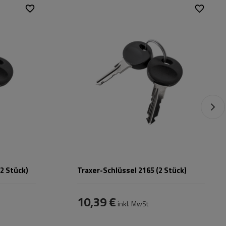
nith
,
Passend für:
Traxer
,
Zenith
,
Horizon
(2 Stück)
Traxer-Schlüssel 2165 (2 Stück)
10,39 €
inkl. MwSt