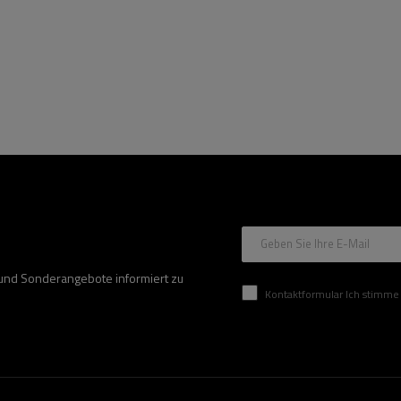
Geben Sie Ihre E-Mail
 und Sonderangebote informiert zu
Kontaktformular Ich stimme der Verarbeitung mei