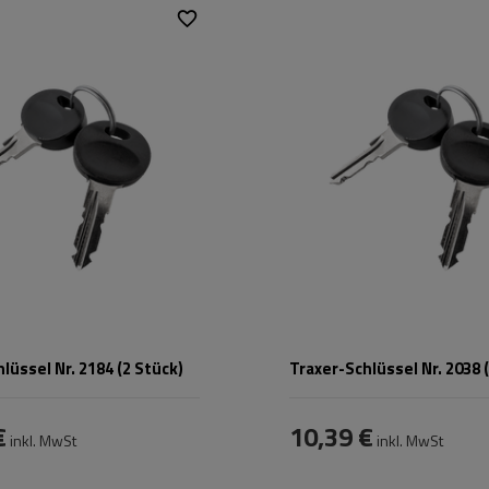
Traxer
,
Zenith
,
Passend für:
Traxer
,
Ze
Horizon
Horizon
lüssel Nr. 2184 (2 Stück)
Traxer-Schlüssel Nr. 2038 
€
10,39 €
inkl. MwSt
inkl. MwSt