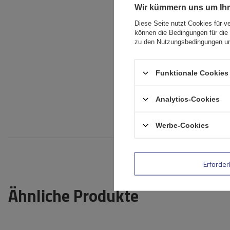
Wir kümmern uns um Ihr
Ihr Produktfoto
hinzufügen:
Diese Seite nutzt Cookies für v
können die Bedingungen für die 
zu den Nutzungsbedingungen un
Ihr Vorname
Funktionale Cookies 
Ihre E-Mail-Adresse
Analytics-Cookies
Bewe
Werbe-Cookies
Erforder
Ähnliche Produkte