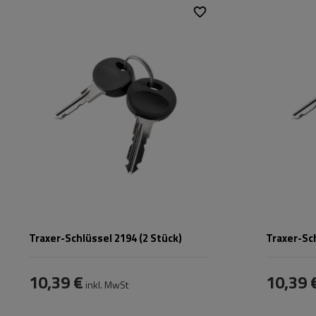
Passend für:
Traxer
,
Zenith
,
Passend für:
Horizon
Traxer-Schlüssel 2194 (2 Stück)
Traxer-Sch
10,39 €
10,39 
inkl. MwSt