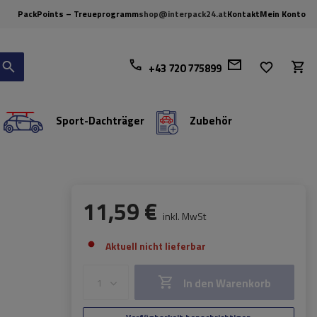
PackPoints – Treueprogramm
shop@interpack24.at
Kontakt
Mein Konto
+43 720 775899
Sport-Dachträger
Zubehör
11,59 €
inkl. MwSt
Aktuell nicht lieferbar
In den Warenkorb