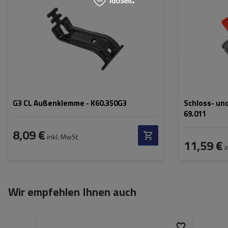
G3 CL Außenklemme - K60.350G3
Schloss- und
69.011
8,09 €
inkl. MwSt
11,59 €
i
Wir empfehlen Ihnen auch