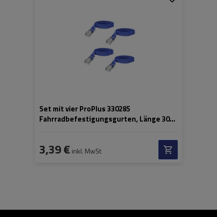
Breite:
18 mm
Länge:
30 cm
Set mit vier ProPlus 330285
Fahrradbefestigungsgurten, Länge 30
cm
3,39 €
inkl. MwSt