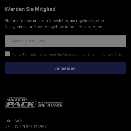
Werden Sie Mitglied
Abonnieren Sie unseren Newsletter, um regelmäßig über
Neuigkeiten und Sonderangebote informiert zu werden.
Geben Sie Ihre E-Mail
Kontaktformular Ich stimme der Verarbeitung meiner im Kontaktformular enthaltenen personenbezogenen Daten gemäß der Verordnung (EU) des Europäischen Parlaments und des Rates zu.
Anmelden
Inter Pack
USt-IdNr: PL5213739921