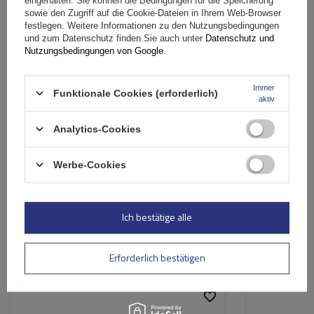
eingehalten. Sie können die Bedingungen für die Speicherung
Ihr Produktfoto hinzufügen:
sowie den Zugriff auf die Cookie-Dateien in Ihrem Web-Browser
festlegen. Weitere Informationen zu den Nutzungsbedingungen
und zum Datenschutz finden Sie auch unter
Datenschutz und
Nutzungsbedingungen von Google
.
Immer
Ihr Vorname
Funktionale Cookies (erforderlich)
aktiv
Analytics-Cookies
Ihre E-Mail-Adresse
Werbe-Cookies
Bewertung abschicken
Ich bestätige alle
Ähnliche Produkte
Erforderlich bestätigen