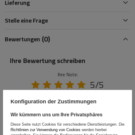
Lieferung
Stelle eine Frage
(0)
Bewertungen
Ihre Bewertung schreiben
Ihre Note:
5/5
Konfiguration der Zustimmungen
Inhalt Ihrer Bewertung
Wir kümmern uns um Ihre Privatsphäres
Diese Seite nutzt Cookies für verschiedene Dienstleistungen. Die
Richtlinien zur Verwendung von Cookies
werden hierbei