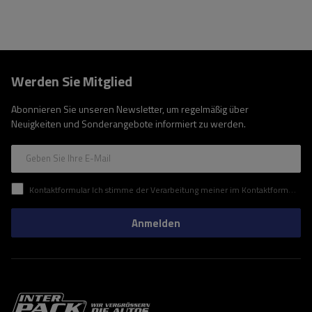
Werden Sie Mitglied
Abonnieren Sie unseren Newsletter, um regelmäßig über
Neuigkeiten und Sonderangebote informiert zu werden.
Geben Sie Ihre E-Mail
Kontaktformular Ich stimme der Verarbeitung meiner im Kontaktformular enthaltenen personenbezogenen Daten gemäß der Verordnung (EU) des Europäischen Parlaments und des Rates zu.
Anmelden