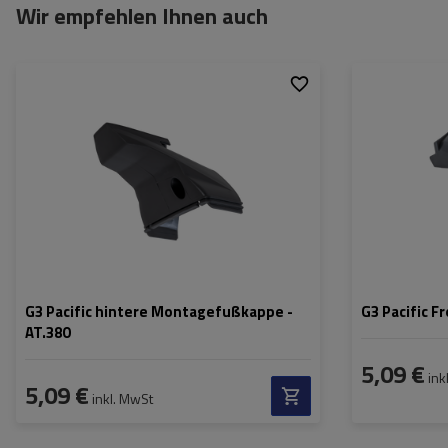
Wir empfehlen Ihnen auch
G3 Pacific hintere Montagefußkappe -
G3 Pacific F
AT.380
5,09 €
ink
5,09 €
inkl. MwSt