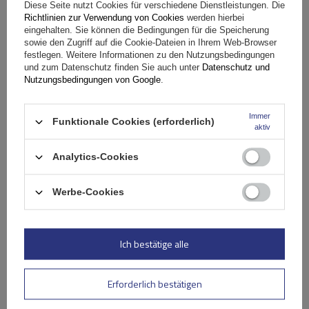
Diese Seite nutzt Cookies für verschiedene Dienstleistungen. Die
Richtlinien zur Verwendung von Cookies
werden hierbei
eingehalten. Sie können die Bedingungen für die Speicherung
sowie den Zugriff auf die Cookie-Dateien in Ihrem Web-Browser
festlegen. Weitere Informationen zu den Nutzungsbedingungen
und zum Datenschutz finden Sie auch unter
Datenschutz und
Ihr Produktfoto hinzufügen:
Nutzungsbedingungen von Google
.
Immer
Funktionale Cookies (erforderlich)
aktiv
Ihr Vorname
Analytics-Cookies
Ihre E-Mail-Adresse
Werbe-Cookies
Bewertung abschicken
Ich bestätige alle
Erforderlich bestätigen
Ähnliche Produkte