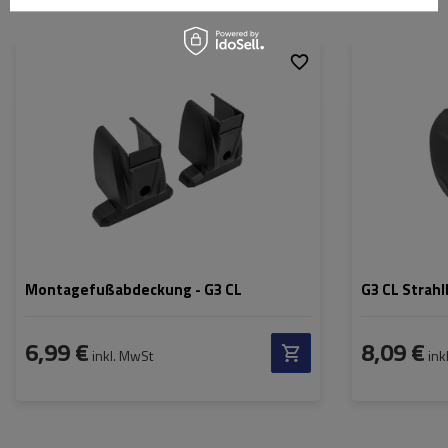
Passend für:
Montagefußabdeckung - G3 CL
G3 CL Strahl
6,99 €
8,09 €
inkl. MwSt
ink